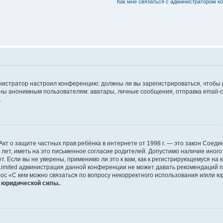
Как мне связаться с администратором 
дминистратор настроил конференцию: должны ли вы зарегистрироваться, чтобы
 анонимным пользователям: аватары, личные сообщения, отправка email-сооб
.
 или Акт о защите частных прав ребёнка в интернете от 1998 г. — это закон Со
т, иметь на это письменное согласие родителей. Допустимо наличие иного
 Если вы не уверены, применимо ли это к вам, как к регистрирующемуся на 
Limited администрация данной конференции не может давать рекомендаций 
ос «С кем можно связаться по вопросу некорректного использования и/или ю
т юридической силы.
.