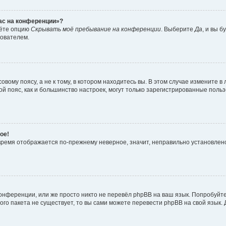
час на конференции»?
дёте опцию
Скрывать моё пребывание на конференции
. Выберите
Да
, и вы 
зователем.
вому поясу, а не к тому, в котором находитесь вы. В этом случае измените в 
овой пояс, как и большинство настроек, могут только зарегистрированные пол
ое!
о время отображается по-прежнему неверное, значит, неправильно установле
онференции, или же просто никто не перевёл phpBB на ваш язык. Попробуйт
вого пакета не существует, то вы сами можете перевести phpBB на свой язы