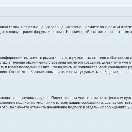
овая тема». Для размещения сообщения в теме щёлкните по кнопке «Ответит
ится внизу страниц форума или темы. Например: «Вы можете начинать темы»
конференции, вы можете редактировать и удалять только свои собственные 
ько в течение ограниченного времени после его создания. Если кто-то уже 
дату и время последней из них. Эта надпись не появляется, если сообщение 
ию. Учтите, что обычные пользователи не могут удалить сообщение, если на 
создать её в личном разделе. После этого вы можете отметить флажком пун
обавление подписи по умолчанию ко всем вашим сообщениям, сделав соотве
а это, вы сможете отменить добавление подписи в отдельных сообщениях, у