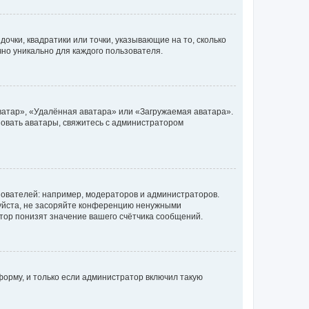
очки, квадратики или точки, указывающие на то, сколько
чно уникально для каждого пользователя.
ватар», «Удалённая аватара» или «Загружаемая аватара».
ьзовать аватары, свяжитесь с администратором
ователей: например, модераторов и администраторов.
уйста, не засоряйте конференцию ненужными
тор понизят значение вашего счётчика сообщений.
орму, и только если администратор включил такую