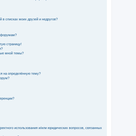
й в списках моих друзей и недругов?
и форумам?
стую страницу!
и?
ные мной темы?
ься на определённую тему?
форум?
ференции?
рректного использования и/или юридических вопросов, связанных