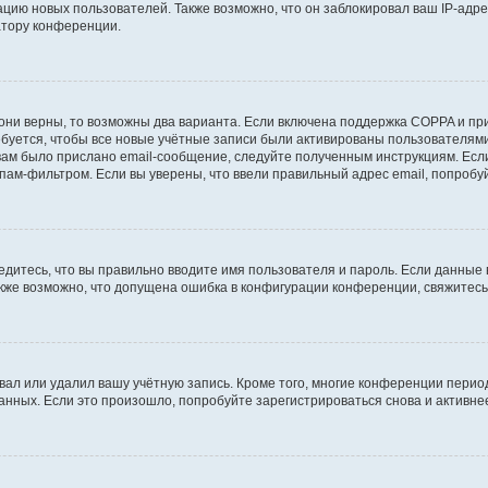
ию новых пользователей. Также возможно, что он заблокировал ваш IP-адре
атору конференции.
они верны, то возможны два варианта. Если включена поддержка COPPA и при 
уется, чтобы все новые учётные записи были активированы пользователями
ам было прислано email-сообщение, следуйте полученным инструкциям. Если
пам-фильтром. Если вы уверены, что ввели правильный адрес email, попробу
едитесь, что вы правильно вводите имя пользователя и пароль. Если данные
Также возможно, что допущена ошибка в конфигурации конференции, свяжитес
вал или удалил вашу учётную запись. Кроме того, многие конференции перио
ных. Если это произошло, попробуйте зарегистрироваться снова и активнее 