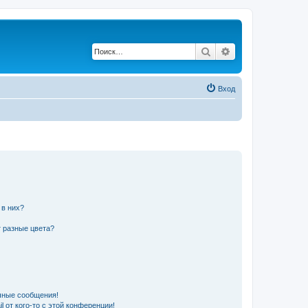
Поиск
Расширенный по
Вход
 в них?
 разные цвета?
чные сообщения!
 от кого-то с этой конференции!