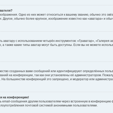
ователя?
зображения. Одно из них может относиться к вашему званию, обычно это звёзд
. Другое, обычно более крупное, изображение известно как «аватара» и обы
ь аватару с использованием четырёх инструментов: «Граватар», «Галерея а
, а также какие типы аватар могут быть доступны. Если вы не можете испол
чество созданных вами сообщений или идентифицируют определённых польз
аний на конференции, так как они установлены её администратором. Пожал
е. На большинстве конференций это запрещено, и модератор или администра
ти на конференцию!
ь email-сообщения другим пользователям через встроенную в конференцию ф
ь злоупотребления почтовой системой анонимными пользователями.