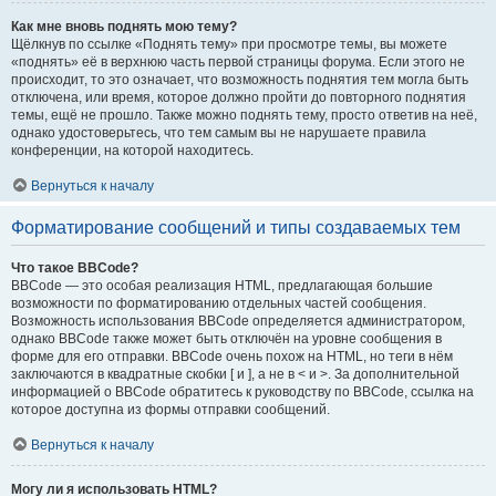
Как мне вновь поднять мою тему?
Щёлкнув по ссылке «Поднять тему» при просмотре темы, вы можете
«поднять» её в верхнюю часть первой страницы форума. Если этого не
происходит, то это означает, что возможность поднятия тем могла быть
отключена, или время, которое должно пройти до повторного поднятия
темы, ещё не прошло. Также можно поднять тему, просто ответив на неё,
однако удостоверьтесь, что тем самым вы не нарушаете правила
конференции, на которой находитесь.
Вернуться к началу
Форматирование сообщений и типы создаваемых тем
Что такое BBCode?
BBCode — это особая реализация HTML, предлагающая большие
возможности по форматированию отдельных частей сообщения.
Возможность использования BBCode определяется администратором,
однако BBCode также может быть отключён на уровне сообщения в
форме для его отправки. BBCode очень похож на HTML, но теги в нём
заключаются в квадратные скобки [ и ], а не в < и >. За дополнительной
информацией о BBCode обратитесь к руководству по BBCode, ссылка на
которое доступна из формы отправки сообщений.
Вернуться к началу
Могу ли я использовать HTML?