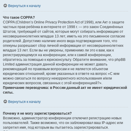
Вернуться к началу
Что такое COPPA?
COPPA (Children’s Online Privacy Protection Act of 1998), или Акт о защите
частных прав ребёнка в интернете от 1998 г. — это закон Соединённых
Штатов, требующий от сайтов, которые могут собирать информацию от
несовершеннолетних младше 13 лет, иметь на это письменное согласие
родителей. Допустимо наличие иного вида подтверждения того, что
опекуны разрешают сбор личной информации от несовершеннолетних
младше 13 лет. Если вы не уверены, применимо ли это к вам, как к
регистрирующемуся на конференции, или к самой конференции,
обратитесь за помощью к юрисконсульту. Обратите внимание, что phpBB
Limited администрация данной конференции не может давать
рекомендаций по правовым вопросам и не является объектом
юридических отношений, кроме указанных в ответе на вопрос «С кем
можно связаться по вопросу некорректного использования и/или
юридических вопросов, связанных с этой конференцией?».
Примечание переводчика: в России данный акт не имеет юридической
силы.
.
Вернуться к началу
Почему я не могу зарегистрироваться?
Возможно, администратор конференции отключил регистрацию новых
пользователей. Также возможно, что он заблокировал ваш IP-адрес или
запретил имя, под которым вы пытаетесь зарегистрироваться.