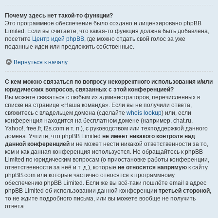
Почему здесь нет такой-то функции?
Это программное обеспечение было создано и лицензировано phpBB
Limited. Если вы считаете, что какая-то функция должна быть добавлена,
посетите
Центр идей phpBB
, где можно отдать свой голос за уже
поданные идеи или предложить собственные.
Вернуться к началу
С кем можно связаться по вопросу некорректного использования и/или
юридических вопросов, связанных с этой конференцией?
Вы можете связаться с любым из администраторов, перечисленных в
списке на странице «Наша команда». Если вы не получили ответа,
свяжитесь с владельцем домена (сделайте
whois lookup
) или, если
конференция находится на бесплатном домене (например, chat.ru,
Yahoo!, free.fr, f2s.com и т. п.), с руководством или техподдержкой данного
домена. Учтите, что phpBB Limited
не имеет никакого контроля над
данной конференцией
и не может нести никакой ответственности за то,
кем и как данная конференция используется. Не обращайтесь к phpBB
Limited по юридическим вопросам (о приостановке работы конференции,
ответственности за неё и т. д.), которые
не относятся напрямую
к сайту
phpBB.com или которые частично относятся к программному
обеспечению phpBB Limited. Если же вы всё-таки пошлёте email в адрес
phpBB Limited об использовании данной конференции
третьей стороной
,
то не ждите подробного письма, или вы можете вообще не получить
ответа.