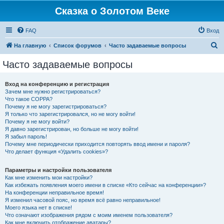
Сказка о Золотом Веке
FAQ
Вход
П
На главную
Список форумов
Часто задаваемые вопросы
о
Часто задаваемые вопросы
и
с
Вход на конференцию и регистрация
Зачем мне нужно регистрироваться?
к
Что такое COPPA?
Почему я не могу зарегистрироваться?
Я только что зарегистрировался, но не могу войти!
Почему я не могу войти?
Я давно зарегистрирован, но больше не могу войти!
Я забыл пароль!
Почему мне периодически приходится повторять ввод имени и пароля?
Что делает функция «Удалить cookies»?
Параметры и настройки пользователя
Как мне изменить мои настройки?
Как избежать появления моего имени в списке «Кто сейчас на конференции»?
На конференции неправильное время!
Я изменил часовой пояс, но время всё равно неправильное!
Моего языка нет в списке!
Что означают изображения рядом с моим именем пользователя?
Как мне включить отображение аватары?