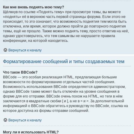
Как мне вновь поднять мою тему?
Щёлкнув по ссылке «Поднять тему» при просмотре темы, вы можете
«поднять» её в верхнюю часть первой страницы форума. Если этого не
происходит, то это означает, что возможность поднятия тем могла быть
отключена, или время, которое должно пройти до повторного поднятия
темы, ещё не прошло. Также можно поднять тему, просто ответив на неё,
однако удостоверьтесь, что тем самым вы не нарушаете правила
конференции, на которой находитесь.
Вернуться к началу
Форматирование сообщений и типы создаваемых тем
Что такое BBCode?
BBCode — это особая реализация HTML, предлагающая большие
возможности по форматированию отдельных частей сообщения.
Возможность использования BBCode определяется администратором,
однако BBCode также может быть отключён на уровне сообщения в
форме для его отправки. BBCode очень похож на HTML, но теги в нём
заключаются в квадратные скобки [ и ], а не в < и >. За дополнительной
информацией о BBCode обратитесь к руководству по BBCode, ссылка на
которое доступна из формы отправки сообщений.
Вернуться к началу
Могу ли я использовать HTML?