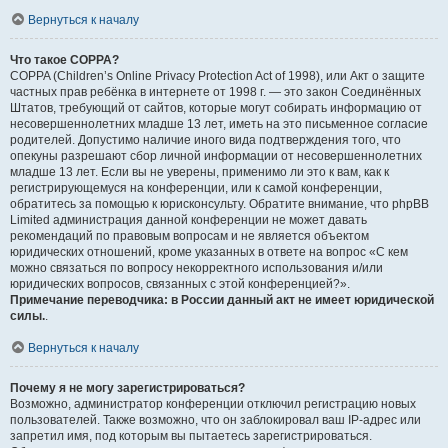
Вернуться к началу
Что такое COPPA?
COPPA (Children’s Online Privacy Protection Act of 1998), или Акт о защите
частных прав ребёнка в интернете от 1998 г. — это закон Соединённых
Штатов, требующий от сайтов, которые могут собирать информацию от
несовершеннолетних младше 13 лет, иметь на это письменное согласие
родителей. Допустимо наличие иного вида подтверждения того, что
опекуны разрешают сбор личной информации от несовершеннолетних
младше 13 лет. Если вы не уверены, применимо ли это к вам, как к
регистрирующемуся на конференции, или к самой конференции,
обратитесь за помощью к юрисконсульту. Обратите внимание, что phpBB
Limited администрация данной конференции не может давать
рекомендаций по правовым вопросам и не является объектом
юридических отношений, кроме указанных в ответе на вопрос «С кем
можно связаться по вопросу некорректного использования и/или
юридических вопросов, связанных с этой конференцией?».
Примечание переводчика: в России данный акт не имеет юридической
силы.
.
Вернуться к началу
Почему я не могу зарегистрироваться?
Возможно, администратор конференции отключил регистрацию новых
пользователей. Также возможно, что он заблокировал ваш IP-адрес или
запретил имя, под которым вы пытаетесь зарегистрироваться.