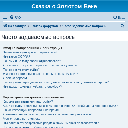
Сказка о Золотом Веке
FAQ
Вход
П
На главную
Список форумов
Часто задаваемые вопросы
о
Часто задаваемые вопросы
и
с
Вход на конференцию и регистрация
Зачем мне нужно регистрироваться?
к
Что такое COPPA?
Почему я не могу зарегистрироваться?
Я только что зарегистрировался, но не могу войти!
Почему я не могу войти?
Я давно зарегистрирован, но больше не могу войти!
Я забыл пароль!
Почему мне периодически приходится повторять ввод имени и пароля?
Что делает функция «Удалить cookies»?
Параметры и настройки пользователя
Как мне изменить мои настройки?
Как избежать появления моего имени в списке «Кто сейчас на конференции»?
На конференции неправильное время!
Я изменил часовой пояс, но время всё равно неправильное!
Моего языка нет в списке!
Что означают изображения рядом с моим именем пользователя?
Как мне включить отображение аватары?