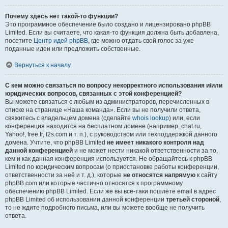
Почему здесь нет такой-то функции?
Это программное обеспечение было создано и лицензировано phpBB
Limited. Если вы считаете, что какая-то функция должна быть добавлена,
посетите
Центр идей phpBB
, где можно отдать свой голос за уже
поданные идеи или предложить собственные.
Вернуться к началу
С кем можно связаться по вопросу некорректного использования и/или
юридических вопросов, связанных с этой конференцией?
Вы можете связаться с любым из администраторов, перечисленных в
списке на странице «Наша команда». Если вы не получили ответа,
свяжитесь с владельцем домена (сделайте
whois lookup
) или, если
конференция находится на бесплатном домене (например, chat.ru,
Yahoo!, free.fr, f2s.com и т. п.), с руководством или техподдержкой данного
домена. Учтите, что phpBB Limited
не имеет никакого контроля над
данной конференцией
и не может нести никакой ответственности за то,
кем и как данная конференция используется. Не обращайтесь к phpBB
Limited по юридическим вопросам (о приостановке работы конференции,
ответственности за неё и т. д.), которые
не относятся напрямую
к сайту
phpBB.com или которые частично относятся к программному
обеспечению phpBB Limited. Если же вы всё-таки пошлёте email в адрес
phpBB Limited об использовании данной конференции
третьей стороной
,
то не ждите подробного письма, или вы можете вообще не получить
ответа.