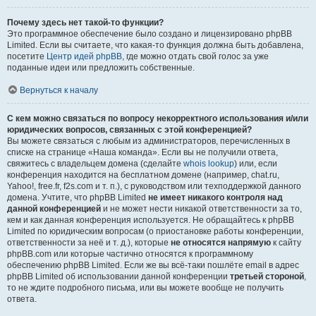
Почему здесь нет такой-то функции?
Это программное обеспечение было создано и лицензировано phpBB
Limited. Если вы считаете, что какая-то функция должна быть добавлена,
посетите
Центр идей phpBB
, где можно отдать свой голос за уже
поданные идеи или предложить собственные.
Вернуться к началу
С кем можно связаться по вопросу некорректного использования и/или
юридических вопросов, связанных с этой конференцией?
Вы можете связаться с любым из администраторов, перечисленных в
списке на странице «Наша команда». Если вы не получили ответа,
свяжитесь с владельцем домена (сделайте
whois lookup
) или, если
конференция находится на бесплатном домене (например, chat.ru,
Yahoo!, free.fr, f2s.com и т. п.), с руководством или техподдержкой данного
домена. Учтите, что phpBB Limited
не имеет никакого контроля над
данной конференцией
и не может нести никакой ответственности за то,
кем и как данная конференция используется. Не обращайтесь к phpBB
Limited по юридическим вопросам (о приостановке работы конференции,
ответственности за неё и т. д.), которые
не относятся напрямую
к сайту
phpBB.com или которые частично относятся к программному
обеспечению phpBB Limited. Если же вы всё-таки пошлёте email в адрес
phpBB Limited об использовании данной конференции
третьей стороной
,
то не ждите подробного письма, или вы можете вообще не получить
ответа.