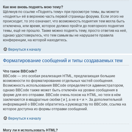
Как мне вновь поднять мою тему?
Щёлкнув по ссылке «Поднять тему» при просмотре темы, вы можете
«поднять» её в верхнюю часть первой страницы форума. Если этого не
происходит, то это означает, что возможность поднятия тем могла быть
отключена, или время, которое должно пройти до повторного поднятия
темы, ещё не прошло. Также можно поднять тему, просто ответив на неё,
однако удостоверьтесь, что тем самым вы не нарушаете правила
конференции, на которой находитесь.
Вернуться к началу
Форматирование сообщений и типы создаваемых тем
Что такое BBCode?
BBCode — это особая реализация HTML, предлагающая большие
возможности по форматированию отдельных частей сообщения.
Возможность использования BBCode определяется администратором,
однако BBCode также может быть отключён на уровне сообщения в
форме для его отправки. BBCode очень похож на HTML, но теги в нём
заключаются в квадратные скобки [ и ], а не в < и >. За дополнительной
информацией о BBCode обратитесь к руководству по BBCode, ссылка на
которое доступна из формы отправки сообщений.
Вернуться к началу
Могу ли я использовать HTML?