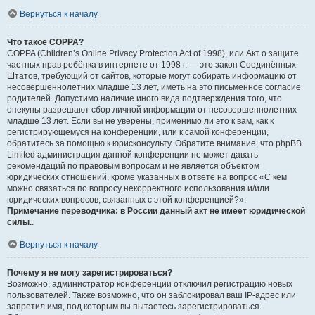
Вернуться к началу
Что такое COPPA?
COPPA (Children’s Online Privacy Protection Act of 1998), или Акт о защите
частных прав ребёнка в интернете от 1998 г. — это закон Соединённых
Штатов, требующий от сайтов, которые могут собирать информацию от
несовершеннолетних младше 13 лет, иметь на это письменное согласие
родителей. Допустимо наличие иного вида подтверждения того, что
опекуны разрешают сбор личной информации от несовершеннолетних
младше 13 лет. Если вы не уверены, применимо ли это к вам, как к
регистрирующемуся на конференции, или к самой конференции,
обратитесь за помощью к юрисконсульту. Обратите внимание, что phpBB
Limited администрация данной конференции не может давать
рекомендаций по правовым вопросам и не является объектом
юридических отношений, кроме указанных в ответе на вопрос «С кем
можно связаться по вопросу некорректного использования и/или
юридических вопросов, связанных с этой конференцией?».
Примечание переводчика: в России данный акт не имеет юридической
силы.
.
Вернуться к началу
Почему я не могу зарегистрироваться?
Возможно, администратор конференции отключил регистрацию новых
пользователей. Также возможно, что он заблокировал ваш IP-адрес или
запретил имя, под которым вы пытаетесь зарегистрироваться.