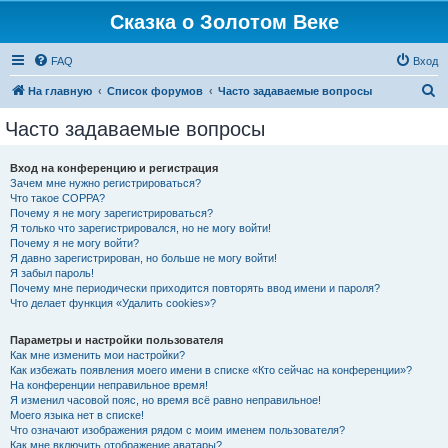
Сказка о Золотом Веке
FAQ
Вход
П
На главную
Список форумов
Часто задаваемые вопросы
о
Часто задаваемые вопросы
и
с
Вход на конференцию и регистрация
Зачем мне нужно регистрироваться?
к
Что такое COPPA?
Почему я не могу зарегистрироваться?
Я только что зарегистрировался, но не могу войти!
Почему я не могу войти?
Я давно зарегистрирован, но больше не могу войти!
Я забыл пароль!
Почему мне периодически приходится повторять ввод имени и пароля?
Что делает функция «Удалить cookies»?
Параметры и настройки пользователя
Как мне изменить мои настройки?
Как избежать появления моего имени в списке «Кто сейчас на конференции»?
На конференции неправильное время!
Я изменил часовой пояс, но время всё равно неправильное!
Моего языка нет в списке!
Что означают изображения рядом с моим именем пользователя?
Как мне включить отображение аватары?