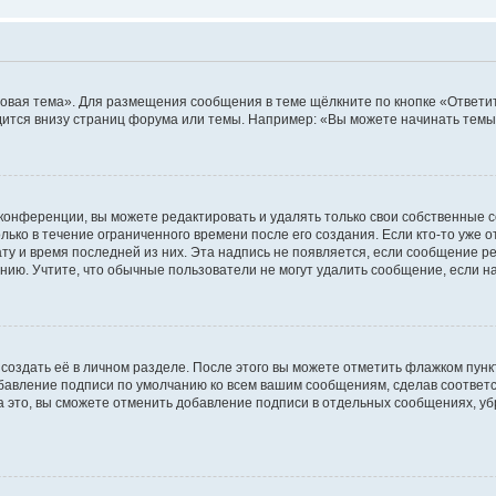
овая тема». Для размещения сообщения в теме щёлкните по кнопке «Ответит
ится внизу страниц форума или темы. Например: «Вы можете начинать темы»
конференции, вы можете редактировать и удалять только свои собственные 
ько в течение ограниченного времени после его создания. Если кто-то уже 
дату и время последней из них. Эта надпись не появляется, если сообщение 
ию. Учтите, что обычные пользователи не могут удалить сообщение, если на 
создать её в личном разделе. После этого вы можете отметить флажком пун
обавление подписи по умолчанию ко всем вашим сообщениям, сделав соотве
а это, вы сможете отменить добавление подписи в отдельных сообщениях, у