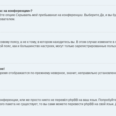
час на конференции»?
дёте опцию
Скрывать моё пребывание на конференции
. Выберите
Да
, и вы 
зователем.
вому поясу, а не к тому, в котором находитесь вы. В этом случае измените в 
овой пояс, как и большинство настроек, могут только зарегистрированные пол
ое!
о время отображается по-прежнему неверное, значит, неправильно установле
онференции, или же просто никто не перевёл phpBB на ваш язык. Попробуйт
вого пакета не существует, то вы сами можете перевести phpBB на свой язы