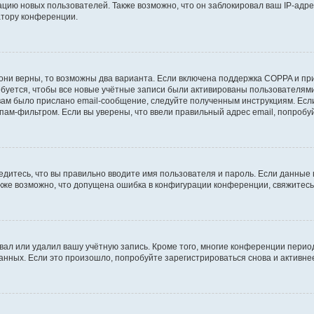
ию новых пользователей. Также возможно, что он заблокировал ваш IP-адре
атору конференции.
они верны, то возможны два варианта. Если включена поддержка COPPA и при 
уется, чтобы все новые учётные записи были активированы пользователями
ам было прислано email-сообщение, следуйте полученным инструкциям. Если
пам-фильтром. Если вы уверены, что ввели правильный адрес email, попробу
едитесь, что вы правильно вводите имя пользователя и пароль. Если данные
Также возможно, что допущена ошибка в конфигурации конференции, свяжитес
вал или удалил вашу учётную запись. Кроме того, многие конференции перио
ных. Если это произошло, попробуйте зарегистрироваться снова и активнее 