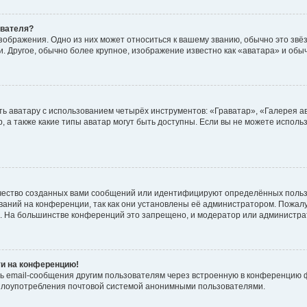
ователя?
зображения. Одно из них может относиться к вашему званию, обычно это звёзд
. Другое, обычно более крупное, изображение известно как «аватара» и обы
ь аватару с использованием четырёх инструментов: «Граватар», «Галерея а
, а также какие типы аватар могут быть доступны. Если вы не можете испол
чество созданных вами сообщений или идентифицируют определённых польз
аний на конференции, так как они установлены её администратором. Пожал
е. На большинстве конференций это запрещено, и модератор или администра
ти на конференцию!
ь email-сообщения другим пользователям через встроенную в конференцию ф
ь злоупотребления почтовой системой анонимными пользователями.