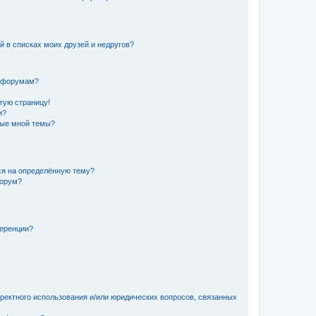
й в списках моих друзей и недругов?
и форумам?
стую страницу!
и?
ные мной темы?
ься на определённую тему?
форум?
ференции?
рректного использования и/или юридических вопросов, связанных