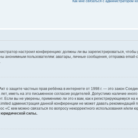
Как мне связаться с администратором 
дминистратор настроил конференцию: должны ли вы зарегистрироваться, чтобы
 анонимным пользователям: аватары, личные сообщения, отправка email-сооб
.
 или Акт о защите частных прав ребёнка в интернете от 1998 г. — это закон Со
т, иметь на это письменное согласие родителей. Допустимо наличие иного
 Если вы не уверены, применимо ли это к вам, как к регистрирующемуся на 
Limited администрация данной конференции не может давать рекомендаций 
ос «С кем можно связаться по вопросу некорректного использования и/или ю
т юридической силы.
.