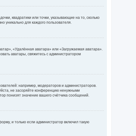
очки, квадратики или точки, указывающие на то, сколько
чно уникально для каждого пользователя.
ватар», «Удалённая аватара» или «Загружаемая аватара».
ьзовать аватары, свяжитесь с администратором
ователей: например, модераторов и администраторов.
уйста, не засоряйте конференцию ненужными
тор понизят значение вашего счётчика сообщений.
орму, и только если администратор включил такую