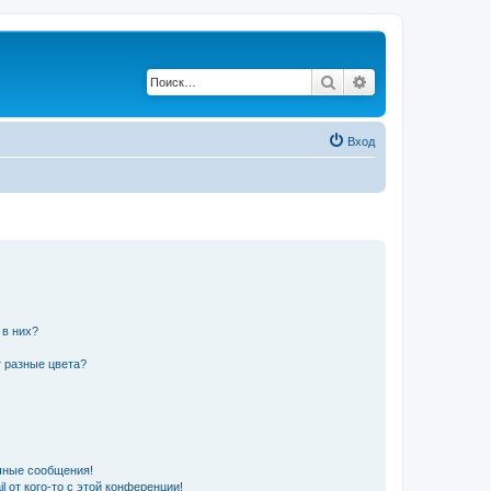
Поиск
Расширенный по
Вход
 в них?
 разные цвета?
чные сообщения!
 от кого-то с этой конференции!