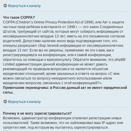
Вернуться к началу
Что такое COPPA?
COPPA (Children’s Online Privacy Protection Act of 1998), или Акт о защите
частных прав ребёнка в интернете от 1998 г. — это закон Соединённых
Штатов, требующий от сайтов, которые могут собирать информацию от
несовершеннолетних младше 13 лет, иметь на это письменное согласие
родителей. Допустимо наличие иного вида подтверждения того, что
опекуны разрешают сбор личной информации от несовершеннолетних
младше 13 лет. Если вы не уверены, применимо ли это к вам, как к
регистрирующемуся на конференции, или к самой конференции,
обратитесь за помощью к юрисконсульту. Обратите внимание, что phpBB
Limited администрация данной конференции не может давать
рекомендаций по правовым вопросам и не является объектом
юридических отношений, кроме указанных в ответе на вопрос «С кем
можно связаться по вопросу некорректного использования и/или
юридических вопросов, связанных с этой конференцией?».
Примечание переводчика: в России данный акт не имеет юридической
силы.
.
Вернуться к началу
Почему я не могу зарегистрироваться?
Возможно, администратор конференции отключил регистрацию новых
пользователей. Также возможно, что он заблокировал ваш IP-адрес или
запретил имя, под которым вы пытаетесь зарегистрироваться.