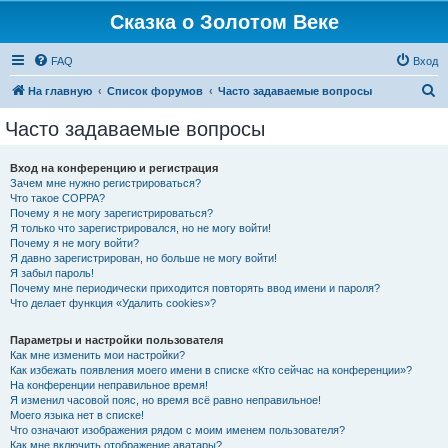
Сказка о Золотом Веке
FAQ
Вход
П
На главную
Список форумов
Часто задаваемые вопросы
о
Часто задаваемые вопросы
и
с
Вход на конференцию и регистрация
Зачем мне нужно регистрироваться?
к
Что такое COPPA?
Почему я не могу зарегистрироваться?
Я только что зарегистрировался, но не могу войти!
Почему я не могу войти?
Я давно зарегистрирован, но больше не могу войти!
Я забыл пароль!
Почему мне периодически приходится повторять ввод имени и пароля?
Что делает функция «Удалить cookies»?
Параметры и настройки пользователя
Как мне изменить мои настройки?
Как избежать появления моего имени в списке «Кто сейчас на конференции»?
На конференции неправильное время!
Я изменил часовой пояс, но время всё равно неправильное!
Моего языка нет в списке!
Что означают изображения рядом с моим именем пользователя?
Как мне включить отображение аватары?