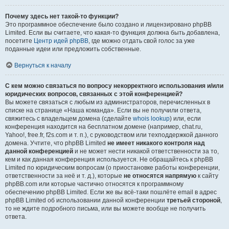
Почему здесь нет такой-то функции?
Это программное обеспечение было создано и лицензировано phpBB
Limited. Если вы считаете, что какая-то функция должна быть добавлена,
посетите
Центр идей phpBB
, где можно отдать свой голос за уже
поданные идеи или предложить собственные.
Вернуться к началу
С кем можно связаться по вопросу некорректного использования и/или
юридических вопросов, связанных с этой конференцией?
Вы можете связаться с любым из администраторов, перечисленных в
списке на странице «Наша команда». Если вы не получили ответа,
свяжитесь с владельцем домена (сделайте
whois lookup
) или, если
конференция находится на бесплатном домене (например, chat.ru,
Yahoo!, free.fr, f2s.com и т. п.), с руководством или техподдержкой данного
домена. Учтите, что phpBB Limited
не имеет никакого контроля над
данной конференцией
и не может нести никакой ответственности за то,
кем и как данная конференция используется. Не обращайтесь к phpBB
Limited по юридическим вопросам (о приостановке работы конференции,
ответственности за неё и т. д.), которые
не относятся напрямую
к сайту
phpBB.com или которые частично относятся к программному
обеспечению phpBB Limited. Если же вы всё-таки пошлёте email в адрес
phpBB Limited об использовании данной конференции
третьей стороной
,
то не ждите подробного письма, или вы можете вообще не получить
ответа.