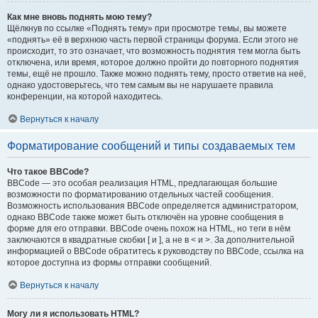
Как мне вновь поднять мою тему?
Щёлкнув по ссылке «Поднять тему» при просмотре темы, вы можете
«поднять» её в верхнюю часть первой страницы форума. Если этого не
происходит, то это означает, что возможность поднятия тем могла быть
отключена, или время, которое должно пройти до повторного поднятия
темы, ещё не прошло. Также можно поднять тему, просто ответив на неё,
однако удостоверьтесь, что тем самым вы не нарушаете правила
конференции, на которой находитесь.
Вернуться к началу
Форматирование сообщений и типы создаваемых тем
Что такое BBCode?
BBCode — это особая реализация HTML, предлагающая большие
возможности по форматированию отдельных частей сообщения.
Возможность использования BBCode определяется администратором,
однако BBCode также может быть отключён на уровне сообщения в
форме для его отправки. BBCode очень похож на HTML, но теги в нём
заключаются в квадратные скобки [ и ], а не в < и >. За дополнительной
информацией о BBCode обратитесь к руководству по BBCode, ссылка на
которое доступна из формы отправки сообщений.
Вернуться к началу
Могу ли я использовать HTML?