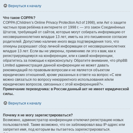
Вернуться к началу
Что такое COPPA?
COPPA (Children’s Online Privacy Protection Act of 1998), или Акт о защите
частных прав ребёнка в интернете от 1998 г. — это закон Соединённых
Штатов, требующий от сайтов, которые могут собирать информацию от
несовершеннолетних младше 13 лет, иметь на это письменное согласие
родителей. Допустимо наличие иного вида подтверждения того, что
опекуны разрешают сбор личной информации от несовершеннолетних
младше 13 лет. Если вы не уверены, применимо ли это к вам, как к
регистрирующемуся на конференции, или к самой конференции,
обратитесь за помощью к юрисконсульту. Обратите внимание, что phpBB
Limited администрация данной конференции не может давать
рекомендаций по правовым вопросам и не является объектом
юридических отношений, кроме указанных в ответе на вопрос «С кем
можно связаться по вопросу некорректного использования и/или
юридических вопросов, связанных с этой конференцией?».
Примечание переводчика: в России данный акт не имеет юридической
силы.
.
Вернуться к началу
Почему я не могу зарегистрироваться?
Возможно, администратор конференции отключил регистрацию новых
пользователей. Также возможно, что он заблокировал ваш IP-адрес или
запретил имя, под которым вы пытаетесь зарегистрироваться.