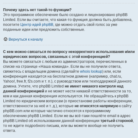
Почему здесь нет такой-то функции?
Это программное обеспечение было создано и лицензировано phpBB
Limited. Если вы считаете, что какая-то функция должна быть добавлена,
посетите
Центр идей phpBB
, где можно отдать свой голос за уже
поданные идеи или предложить собственные.
Вернуться к началу
С кем можно связаться по вопросу некорректного использования и/или
юридических вопросов, связанных с этой конференцией?
Вы можете связаться с любым из администраторов, перечисленных в
списке на странице «Наша команда». Если вы не получили ответа,
свяжитесь с владельцем домена (сделайте
whois lookup
) или, если
конференция находится на бесплатном домене (например, chat.ru,
Yahoo!, free.fr, f2s.com и т. п.), с руководством или техподдержкой данного
домена. Учтите, что phpBB Limited
не имеет никакого контроля над
данной конференцией
и не может нести никакой ответственности за то,
кем и как данная конференция используется. Не обращайтесь к phpBB
Limited по юридическим вопросам (о приостановке работы конференции,
ответственности за неё и т. д.), которые
не относятся напрямую
к сайту
phpBB.com или которые частично относятся к программному
обеспечению phpBB Limited. Если же вы всё-таки пошлёте email в адрес
phpBB Limited об использовании данной конференции
третьей стороной
,
то не ждите подробного письма, или вы можете вообще не получить
ответа.