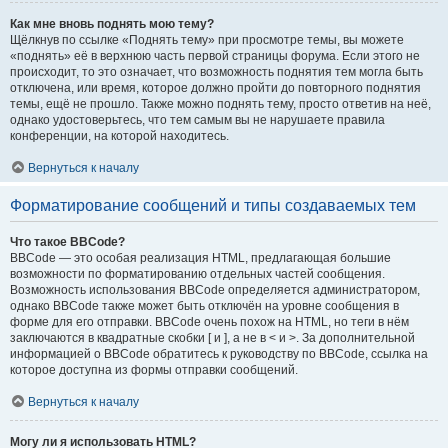
Как мне вновь поднять мою тему?
Щёлкнув по ссылке «Поднять тему» при просмотре темы, вы можете
«поднять» её в верхнюю часть первой страницы форума. Если этого не
происходит, то это означает, что возможность поднятия тем могла быть
отключена, или время, которое должно пройти до повторного поднятия
темы, ещё не прошло. Также можно поднять тему, просто ответив на неё,
однако удостоверьтесь, что тем самым вы не нарушаете правила
конференции, на которой находитесь.
Вернуться к началу
Форматирование сообщений и типы создаваемых тем
Что такое BBCode?
BBCode — это особая реализация HTML, предлагающая большие
возможности по форматированию отдельных частей сообщения.
Возможность использования BBCode определяется администратором,
однако BBCode также может быть отключён на уровне сообщения в
форме для его отправки. BBCode очень похож на HTML, но теги в нём
заключаются в квадратные скобки [ и ], а не в < и >. За дополнительной
информацией о BBCode обратитесь к руководству по BBCode, ссылка на
которое доступна из формы отправки сообщений.
Вернуться к началу
Могу ли я использовать HTML?