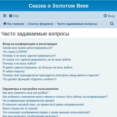
Сказка о Золотом Веке
FAQ
Вход
П
На главную
Список форумов
Часто задаваемые вопросы
о
Часто задаваемые вопросы
и
с
Вход на конференцию и регистрация
Зачем мне нужно регистрироваться?
к
Что такое COPPA?
Почему я не могу зарегистрироваться?
Я только что зарегистрировался, но не могу войти!
Почему я не могу войти?
Я давно зарегистрирован, но больше не могу войти!
Я забыл пароль!
Почему мне периодически приходится повторять ввод имени и пароля?
Что делает функция «Удалить cookies»?
Параметры и настройки пользователя
Как мне изменить мои настройки?
Как избежать появления моего имени в списке «Кто сейчас на конференции»?
На конференции неправильное время!
Я изменил часовой пояс, но время всё равно неправильное!
Моего языка нет в списке!
Что означают изображения рядом с моим именем пользователя?
Как мне включить отображение аватары?