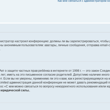
Как мне связаться с администратором 
дминистратор настроил конференцию: должны ли вы зарегистрироваться, чтобы
 анонимным пользователям: аватары, личные сообщения, отправка email-сооб
.
 или Акт о защите частных прав ребёнка в интернете от 1998 г. — это закон Со
т, иметь на это письменное согласие родителей. Допустимо наличие иного
 Если вы не уверены, применимо ли это к вам, как к регистрирующемуся на 
Limited администрация данной конференции не может давать рекомендаций 
ос «С кем можно связаться по вопросу некорректного использования и/или ю
т юридической силы.
.