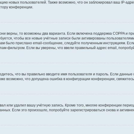
ию новых пользователей. Также возможно, что он заблокировал ваш IP-адре
атору конференции.
они верны, то возможны два варианта. Если включена поддержка COPPA и при 
уется, чтобы все новые учётные записи были активированы пользователями
ам было прислано email-сообщение, следуйте полученным инструкциям. Если
пам-фильтром. Если вы уверены, что ввели правильный адрес email, попробу
едитесь, что вы правильно вводите имя пользователя и пароль. Если данные
Также возможно, что допущена ошибка в конфигурации конференции, свяжитес
вал или удалил вашу учётную запись. Кроме того, многие конференции перио
ных. Если это произошло, попробуйте зарегистрироваться снова и активнее 