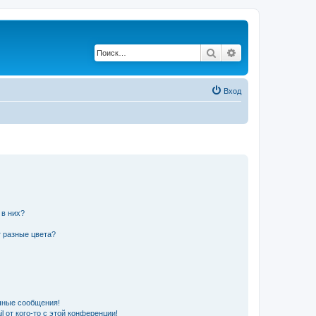
Поиск
Расширенный по
Вход
 в них?
 разные цвета?
чные сообщения!
 от кого-то с этой конференции!