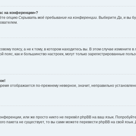
час на конференции»?
дёте опцию
Скрывать моё пребывание на конференции
. Выберите
Да
, и вы 
зователем.
вому поясу, а не к тому, в котором находитесь вы. В этом случае измените в 
овой пояс, как и большинство настроек, могут только зарегистрированные пол
ое!
о время отображается по-прежнему неверное, значит, неправильно установле
онференции, или же просто никто не перевёл phpBB на ваш язык. Попробуйт
вого пакета не существует, то вы сами можете перевести phpBB на свой язы