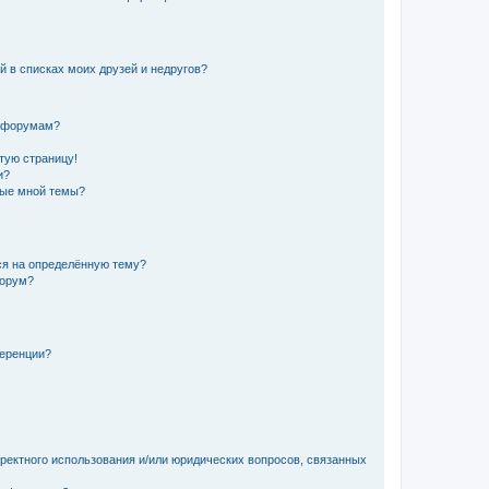
й в списках моих друзей и недругов?
и форумам?
стую страницу!
и?
ные мной темы?
ься на определённую тему?
форум?
ференции?
рректного использования и/или юридических вопросов, связанных