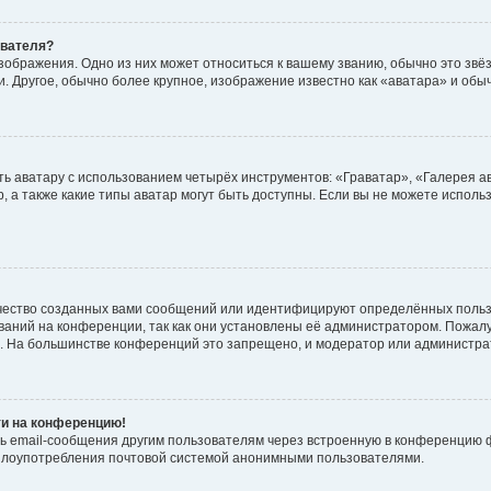
ователя?
зображения. Одно из них может относиться к вашему званию, обычно это звёзд
. Другое, обычно более крупное, изображение известно как «аватара» и обы
ь аватару с использованием четырёх инструментов: «Граватар», «Галерея а
, а также какие типы аватар могут быть доступны. Если вы не можете испол
чество созданных вами сообщений или идентифицируют определённых польз
аний на конференции, так как они установлены её администратором. Пожал
е. На большинстве конференций это запрещено, и модератор или администра
ти на конференцию!
ь email-сообщения другим пользователям через встроенную в конференцию ф
ь злоупотребления почтовой системой анонимными пользователями.