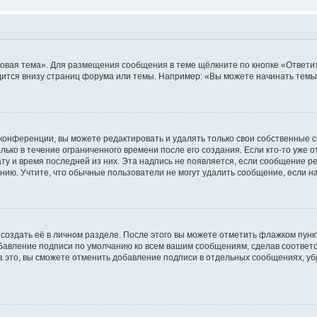
овая тема». Для размещения сообщения в теме щёлкните по кнопке «Ответит
ится внизу страниц форума или темы. Например: «Вы можете начинать темы»
конференции, вы можете редактировать и удалять только свои собственные 
ько в течение ограниченного времени после его создания. Если кто-то уже 
дату и время последней из них. Эта надпись не появляется, если сообщение 
ию. Учтите, что обычные пользователи не могут удалить сообщение, если на 
создать её в личном разделе. После этого вы можете отметить флажком пун
обавление подписи по умолчанию ко всем вашим сообщениям, сделав соотве
а это, вы сможете отменить добавление подписи в отдельных сообщениях, у