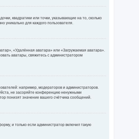
очки, квадратики или точки, указывающие на то, сколько
чно уникально для каждого пользователя.
ватар», «Удалённая аватара» или «Загружаемая аватара».
ьзовать аватары, свяжитесь с администратором
ователей: например, модераторов и администраторов.
уйста, не засоряйте конференцию ненужными
тор понизят значение вашего счётчика сообщений.
орму, и только если администратор включил такую