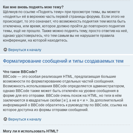
Как мне вновь поднять мою тему?
Щёлкнув по ссылке «Поднять тему» при просмотре темы, вы можете
«поднять» её в верхнюю часть первой страницы форума. Если этого не
происходит, то это означает, что возможность поднятия тем могла быть
отключена, или время, которое должно пройти до повторного поднятия
темы, ещё не прошло. Также можно поднять тему, просто ответив на неё,
однако удостоверьтесь, что тем самым вы не нарушаете правила
конференции, на которой находитесь.
Вернуться к началу
Форматирование сообщений и типы создаваемых тем
Что такое BBCode?
BBCode — это особая реализация HTML, предлагающая большие
возможности по форматированию отдельных частей сообщения.
Возможность использования BBCode определяется администратором,
однако BBCode также может быть отключён на уровне сообщения в
форме для его отправки. BBCode очень похож на HTML, но теги в нём
заключаются в квадратные скобки [ и ], а не в < и >. За дополнительной
информацией о BBCode обратитесь к руководству по BBCode, ссылка на
которое доступна из формы отправки сообщений.
Вернуться к началу
Могу ли я использовать HTML?