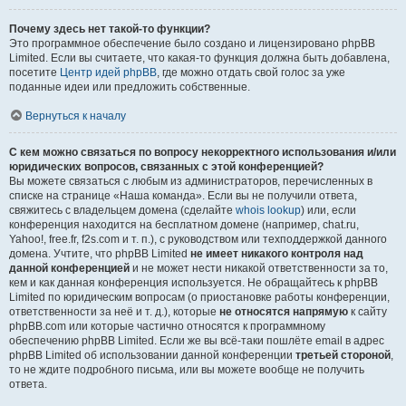
Почему здесь нет такой-то функции?
Это программное обеспечение было создано и лицензировано phpBB
Limited. Если вы считаете, что какая-то функция должна быть добавлена,
посетите
Центр идей phpBB
, где можно отдать свой голос за уже
поданные идеи или предложить собственные.
Вернуться к началу
С кем можно связаться по вопросу некорректного использования и/или
юридических вопросов, связанных с этой конференцией?
Вы можете связаться с любым из администраторов, перечисленных в
списке на странице «Наша команда». Если вы не получили ответа,
свяжитесь с владельцем домена (сделайте
whois lookup
) или, если
конференция находится на бесплатном домене (например, chat.ru,
Yahoo!, free.fr, f2s.com и т. п.), с руководством или техподдержкой данного
домена. Учтите, что phpBB Limited
не имеет никакого контроля над
данной конференцией
и не может нести никакой ответственности за то,
кем и как данная конференция используется. Не обращайтесь к phpBB
Limited по юридическим вопросам (о приостановке работы конференции,
ответственности за неё и т. д.), которые
не относятся напрямую
к сайту
phpBB.com или которые частично относятся к программному
обеспечению phpBB Limited. Если же вы всё-таки пошлёте email в адрес
phpBB Limited об использовании данной конференции
третьей стороной
,
то не ждите подробного письма, или вы можете вообще не получить
ответа.