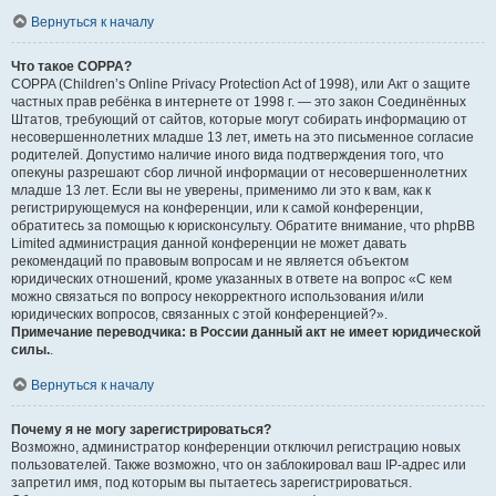
Вернуться к началу
Что такое COPPA?
COPPA (Children’s Online Privacy Protection Act of 1998), или Акт о защите
частных прав ребёнка в интернете от 1998 г. — это закон Соединённых
Штатов, требующий от сайтов, которые могут собирать информацию от
несовершеннолетних младше 13 лет, иметь на это письменное согласие
родителей. Допустимо наличие иного вида подтверждения того, что
опекуны разрешают сбор личной информации от несовершеннолетних
младше 13 лет. Если вы не уверены, применимо ли это к вам, как к
регистрирующемуся на конференции, или к самой конференции,
обратитесь за помощью к юрисконсульту. Обратите внимание, что phpBB
Limited администрация данной конференции не может давать
рекомендаций по правовым вопросам и не является объектом
юридических отношений, кроме указанных в ответе на вопрос «С кем
можно связаться по вопросу некорректного использования и/или
юридических вопросов, связанных с этой конференцией?».
Примечание переводчика: в России данный акт не имеет юридической
силы.
.
Вернуться к началу
Почему я не могу зарегистрироваться?
Возможно, администратор конференции отключил регистрацию новых
пользователей. Также возможно, что он заблокировал ваш IP-адрес или
запретил имя, под которым вы пытаетесь зарегистрироваться.