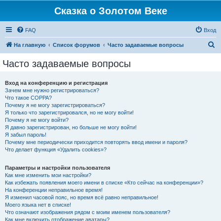
Сказка о Золотом Веке
FAQ
Вход
П
На главную
Список форумов
Часто задаваемые вопросы
о
Часто задаваемые вопросы
и
с
Вход на конференцию и регистрация
Зачем мне нужно регистрироваться?
к
Что такое COPPA?
Почему я не могу зарегистрироваться?
Я только что зарегистрировался, но не могу войти!
Почему я не могу войти?
Я давно зарегистрирован, но больше не могу войти!
Я забыл пароль!
Почему мне периодически приходится повторять ввод имени и пароля?
Что делает функция «Удалить cookies»?
Параметры и настройки пользователя
Как мне изменить мои настройки?
Как избежать появления моего имени в списке «Кто сейчас на конференции»?
На конференции неправильное время!
Я изменил часовой пояс, но время всё равно неправильное!
Моего языка нет в списке!
Что означают изображения рядом с моим именем пользователя?
Как мне включить отображение аватары?