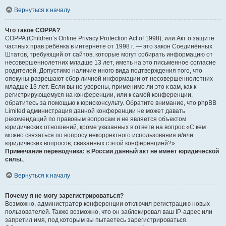
Вернуться к началу
Что такое COPPA?
COPPA (Children’s Online Privacy Protection Act of 1998), или Акт о защите
частных прав ребёнка в интернете от 1998 г. — это закон Соединённых
Штатов, требующий от сайтов, которые могут собирать информацию от
несовершеннолетних младше 13 лет, иметь на это письменное согласие
родителей. Допустимо наличие иного вида подтверждения того, что
опекуны разрешают сбор личной информации от несовершеннолетних
младше 13 лет. Если вы не уверены, применимо ли это к вам, как к
регистрирующемуся на конференции, или к самой конференции,
обратитесь за помощью к юрисконсульту. Обратите внимание, что phpBB
Limited администрация данной конференции не может давать
рекомендаций по правовым вопросам и не является объектом
юридических отношений, кроме указанных в ответе на вопрос «С кем
можно связаться по вопросу некорректного использования и/или
юридических вопросов, связанных с этой конференцией?».
Примечание переводчика: в России данный акт не имеет юридической
силы.
.
Вернуться к началу
Почему я не могу зарегистрироваться?
Возможно, администратор конференции отключил регистрацию новых
пользователей. Также возможно, что он заблокировал ваш IP-адрес или
запретил имя, под которым вы пытаетесь зарегистрироваться.