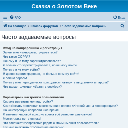
Сказка о Золотом Веке
FAQ
Вход
П
На главную
Список форумов
Часто задаваемые вопросы
о
Часто задаваемые вопросы
и
с
Вход на конференцию и регистрация
Зачем мне нужно регистрироваться?
к
Что такое COPPA?
Почему я не могу зарегистрироваться?
Я только что зарегистрировался, но не могу войти!
Почему я не могу войти?
Я давно зарегистрирован, но больше не могу войти!
Я забыл пароль!
Почему мне периодически приходится повторять ввод имени и пароля?
Что делает функция «Удалить cookies»?
Параметры и настройки пользователя
Как мне изменить мои настройки?
Как избежать появления моего имени в списке «Кто сейчас на конференции»?
На конференции неправильное время!
Я изменил часовой пояс, но время всё равно неправильное!
Моего языка нет в списке!
Что означают изображения рядом с моим именем пользователя?
Как мне включить отображение аватары?