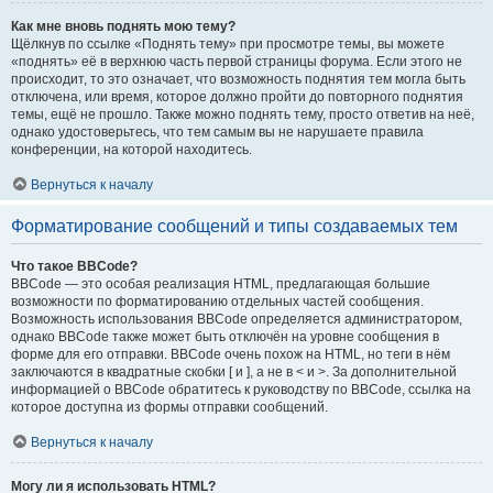
Как мне вновь поднять мою тему?
Щёлкнув по ссылке «Поднять тему» при просмотре темы, вы можете
«поднять» её в верхнюю часть первой страницы форума. Если этого не
происходит, то это означает, что возможность поднятия тем могла быть
отключена, или время, которое должно пройти до повторного поднятия
темы, ещё не прошло. Также можно поднять тему, просто ответив на неё,
однако удостоверьтесь, что тем самым вы не нарушаете правила
конференции, на которой находитесь.
Вернуться к началу
Форматирование сообщений и типы создаваемых тем
Что такое BBCode?
BBCode — это особая реализация HTML, предлагающая большие
возможности по форматированию отдельных частей сообщения.
Возможность использования BBCode определяется администратором,
однако BBCode также может быть отключён на уровне сообщения в
форме для его отправки. BBCode очень похож на HTML, но теги в нём
заключаются в квадратные скобки [ и ], а не в < и >. За дополнительной
информацией о BBCode обратитесь к руководству по BBCode, ссылка на
которое доступна из формы отправки сообщений.
Вернуться к началу
Могу ли я использовать HTML?