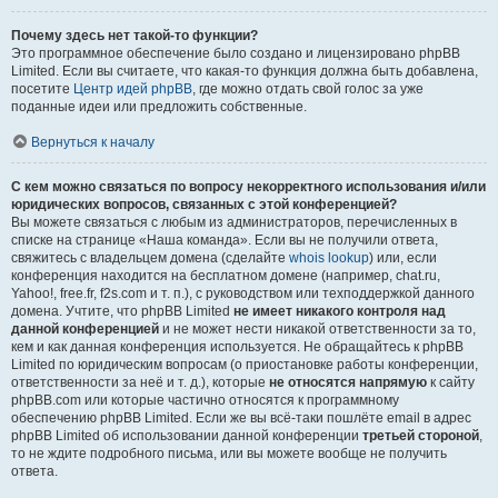
Почему здесь нет такой-то функции?
Это программное обеспечение было создано и лицензировано phpBB
Limited. Если вы считаете, что какая-то функция должна быть добавлена,
посетите
Центр идей phpBB
, где можно отдать свой голос за уже
поданные идеи или предложить собственные.
Вернуться к началу
С кем можно связаться по вопросу некорректного использования и/или
юридических вопросов, связанных с этой конференцией?
Вы можете связаться с любым из администраторов, перечисленных в
списке на странице «Наша команда». Если вы не получили ответа,
свяжитесь с владельцем домена (сделайте
whois lookup
) или, если
конференция находится на бесплатном домене (например, chat.ru,
Yahoo!, free.fr, f2s.com и т. п.), с руководством или техподдержкой данного
домена. Учтите, что phpBB Limited
не имеет никакого контроля над
данной конференцией
и не может нести никакой ответственности за то,
кем и как данная конференция используется. Не обращайтесь к phpBB
Limited по юридическим вопросам (о приостановке работы конференции,
ответственности за неё и т. д.), которые
не относятся напрямую
к сайту
phpBB.com или которые частично относятся к программному
обеспечению phpBB Limited. Если же вы всё-таки пошлёте email в адрес
phpBB Limited об использовании данной конференции
третьей стороной
,
то не ждите подробного письма, или вы можете вообще не получить
ответа.