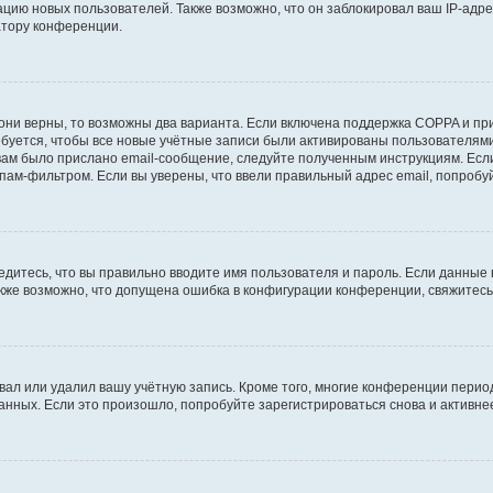
ию новых пользователей. Также возможно, что он заблокировал ваш IP-адре
атору конференции.
они верны, то возможны два варианта. Если включена поддержка COPPA и при 
уется, чтобы все новые учётные записи были активированы пользователями
ам было прислано email-сообщение, следуйте полученным инструкциям. Если
пам-фильтром. Если вы уверены, что ввели правильный адрес email, попробу
едитесь, что вы правильно вводите имя пользователя и пароль. Если данные
Также возможно, что допущена ошибка в конфигурации конференции, свяжитес
вал или удалил вашу учётную запись. Кроме того, многие конференции перио
ных. Если это произошло, попробуйте зарегистрироваться снова и активнее 