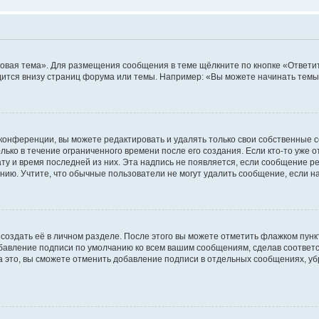
овая тема». Для размещения сообщения в теме щёлкните по кнопке «Ответит
ится внизу страниц форума или темы. Например: «Вы можете начинать темы»
конференции, вы можете редактировать и удалять только свои собственные 
ько в течение ограниченного времени после его создания. Если кто-то уже 
дату и время последней из них. Эта надпись не появляется, если сообщение 
ию. Учтите, что обычные пользователи не могут удалить сообщение, если на 
создать её в личном разделе. После этого вы можете отметить флажком пун
обавление подписи по умолчанию ко всем вашим сообщениям, сделав соотве
а это, вы сможете отменить добавление подписи в отдельных сообщениях, у