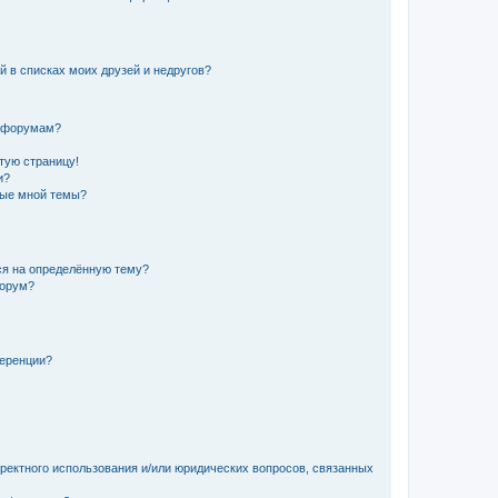
й в списках моих друзей и недругов?
и форумам?
стую страницу!
и?
ные мной темы?
ься на определённую тему?
форум?
ференции?
рректного использования и/или юридических вопросов, связанных