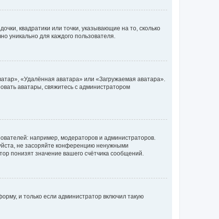
очки, квадратики или точки, указывающие на то, сколько
чно уникально для каждого пользователя.
ватар», «Удалённая аватара» или «Загружаемая аватара».
ьзовать аватары, свяжитесь с администратором
ователей: например, модераторов и администраторов.
уйста, не засоряйте конференцию ненужными
тор понизят значение вашего счётчика сообщений.
орму, и только если администратор включил такую