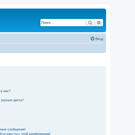
Поиск
Расширенный по
Вход
 в них?
 разные цвета?
чные сообщения!
 от кого-то с этой конференции!