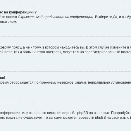
час на конференции»?
дёте опцию
Скрывать моё пребывание на конференции
. Выберите
Да
, и вы 
зователем.
вому поясу, а не к тому, в котором находитесь вы. В этом случае измените в 
овой пояс, как и большинство настроек, могут только зарегистрированные пол
ое!
о время отображается по-прежнему неверное, значит, неправильно установле
онференции, или же просто никто не перевёл phpBB на ваш язык. Попробуйт
вого пакета не существует, то вы сами можете перевести phpBB на свой язы