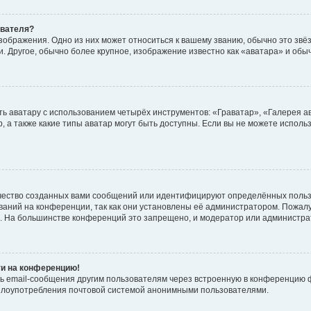
ователя?
зображения. Одно из них может относиться к вашему званию, обычно это звёзд
. Другое, обычно более крупное, изображение известно как «аватара» и обы
ь аватару с использованием четырёх инструментов: «Граватар», «Галерея а
, а также какие типы аватар могут быть доступны. Если вы не можете испол
чество созданных вами сообщений или идентифицируют определённых польз
аний на конференции, так как они установлены её администратором. Пожал
е. На большинстве конференций это запрещено, и модератор или администра
ти на конференцию!
ь email-сообщения другим пользователям через встроенную в конференцию ф
ь злоупотребления почтовой системой анонимными пользователями.