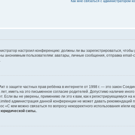
Как мне связаться с администратором 
дминистратор настроил конференцию: должны ли вы зарегистрироваться, чтобы
 анонимным пользователям: аватары, личные сообщения, отправка email-сооб
.
 или Акт о защите частных прав ребёнка в интернете от 1998 г. — это закон Со
т, иметь на это письменное согласие родителей. Допустимо наличие иного
 Если вы не уверены, применимо ли это к вам, как к регистрирующемуся на 
Limited администрация данной конференции не может давать рекомендаций 
ос «С кем можно связаться по вопросу некорректного использования и/или ю
т юридической силы.
.