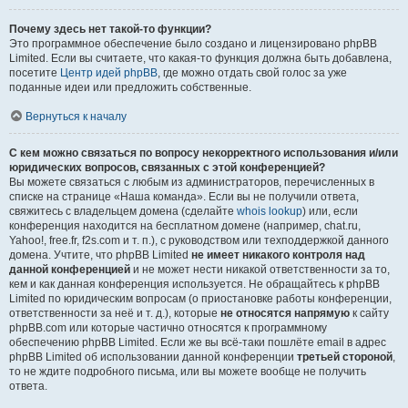
Почему здесь нет такой-то функции?
Это программное обеспечение было создано и лицензировано phpBB
Limited. Если вы считаете, что какая-то функция должна быть добавлена,
посетите
Центр идей phpBB
, где можно отдать свой голос за уже
поданные идеи или предложить собственные.
Вернуться к началу
С кем можно связаться по вопросу некорректного использования и/или
юридических вопросов, связанных с этой конференцией?
Вы можете связаться с любым из администраторов, перечисленных в
списке на странице «Наша команда». Если вы не получили ответа,
свяжитесь с владельцем домена (сделайте
whois lookup
) или, если
конференция находится на бесплатном домене (например, chat.ru,
Yahoo!, free.fr, f2s.com и т. п.), с руководством или техподдержкой данного
домена. Учтите, что phpBB Limited
не имеет никакого контроля над
данной конференцией
и не может нести никакой ответственности за то,
кем и как данная конференция используется. Не обращайтесь к phpBB
Limited по юридическим вопросам (о приостановке работы конференции,
ответственности за неё и т. д.), которые
не относятся напрямую
к сайту
phpBB.com или которые частично относятся к программному
обеспечению phpBB Limited. Если же вы всё-таки пошлёте email в адрес
phpBB Limited об использовании данной конференции
третьей стороной
,
то не ждите подробного письма, или вы можете вообще не получить
ответа.