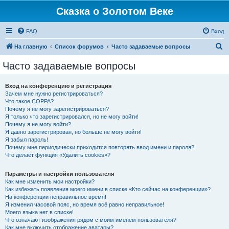
Сказка о Золотом Веке
FAQ
Вход
П
На главную
Список форумов
Часто задаваемые вопросы
о
Часто задаваемые вопросы
и
с
Вход на конференцию и регистрация
Зачем мне нужно регистрироваться?
к
Что такое COPPA?
Почему я не могу зарегистрироваться?
Я только что зарегистрировался, но не могу войти!
Почему я не могу войти?
Я давно зарегистрирован, но больше не могу войти!
Я забыл пароль!
Почему мне периодически приходится повторять ввод имени и пароля?
Что делает функция «Удалить cookies»?
Параметры и настройки пользователя
Как мне изменить мои настройки?
Как избежать появления моего имени в списке «Кто сейчас на конференции»?
На конференции неправильное время!
Я изменил часовой пояс, но время всё равно неправильное!
Моего языка нет в списке!
Что означают изображения рядом с моим именем пользователя?
Как мне включить отображение аватары?