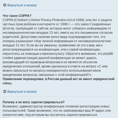
Вернуться к началу
Что такое COPPA?
COPPA (Children’s Online Privacy Protection Act of 1998), или Акт о защите
частных прав ребёнка в интернете от 1998 г. — это закон Соединённых
Штатов, требующий от сайтов, которые могут собирать информацию от
несовершеннолетних младше 13 лет, иметь на это письменное согласие
родителей. Допустимо наличие иного вида подтверждения того, что
опекуны разрешают сбор личной информации от несовершеннолетних
младше 13 лет. Если вы не уверены, применимо ли это к вам, как к
регистрирующемуся на конференции, или к самой конференции,
обратитесь за помощью к юрисконсульту. Обратите внимание, что phpBB
Limited администрация данной конференции не может давать
рекомендаций по правовым вопросам и не является объектом
юридических отношений, кроме указанных в ответе на вопрос «С кем
можно связаться по вопросу некорректного использования и/или
юридических вопросов, связанных с этой конференцией?».
Примечание переводчика: в России данный акт не имеет юридической
силы.
.
Вернуться к началу
Почему я не могу зарегистрироваться?
Возможно, администратор конференции отключил регистрацию новых
пользователей. Также возможно, что он заблокировал ваш IP-адрес или
запретил имя, под которым вы пытаетесь зарегистрироваться.