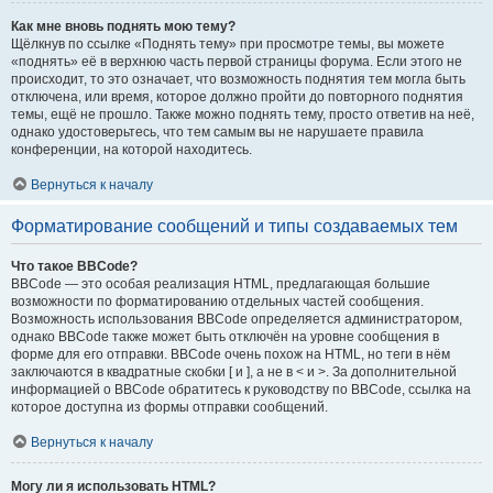
Как мне вновь поднять мою тему?
Щёлкнув по ссылке «Поднять тему» при просмотре темы, вы можете
«поднять» её в верхнюю часть первой страницы форума. Если этого не
происходит, то это означает, что возможность поднятия тем могла быть
отключена, или время, которое должно пройти до повторного поднятия
темы, ещё не прошло. Также можно поднять тему, просто ответив на неё,
однако удостоверьтесь, что тем самым вы не нарушаете правила
конференции, на которой находитесь.
Вернуться к началу
Форматирование сообщений и типы создаваемых тем
Что такое BBCode?
BBCode — это особая реализация HTML, предлагающая большие
возможности по форматированию отдельных частей сообщения.
Возможность использования BBCode определяется администратором,
однако BBCode также может быть отключён на уровне сообщения в
форме для его отправки. BBCode очень похож на HTML, но теги в нём
заключаются в квадратные скобки [ и ], а не в < и >. За дополнительной
информацией о BBCode обратитесь к руководству по BBCode, ссылка на
которое доступна из формы отправки сообщений.
Вернуться к началу
Могу ли я использовать HTML?