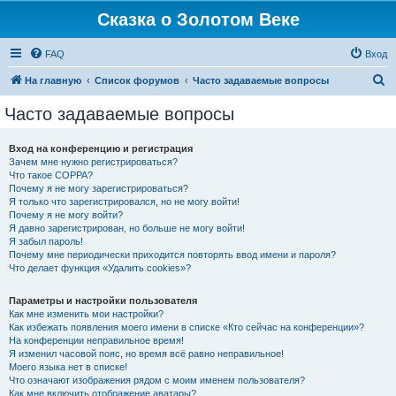
Сказка о Золотом Веке
FAQ
Вход
П
На главную
Список форумов
Часто задаваемые вопросы
о
Часто задаваемые вопросы
и
с
Вход на конференцию и регистрация
Зачем мне нужно регистрироваться?
к
Что такое COPPA?
Почему я не могу зарегистрироваться?
Я только что зарегистрировался, но не могу войти!
Почему я не могу войти?
Я давно зарегистрирован, но больше не могу войти!
Я забыл пароль!
Почему мне периодически приходится повторять ввод имени и пароля?
Что делает функция «Удалить cookies»?
Параметры и настройки пользователя
Как мне изменить мои настройки?
Как избежать появления моего имени в списке «Кто сейчас на конференции»?
На конференции неправильное время!
Я изменил часовой пояс, но время всё равно неправильное!
Моего языка нет в списке!
Что означают изображения рядом с моим именем пользователя?
Как мне включить отображение аватары?