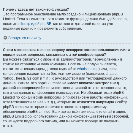
Почему здесь нет такой-то функции?
Это программное обеспечение было создано и лицензировано phpBB
Limited. Если вы считаете, что какая-то функция должна быть добавлена,
посетите
Центр идей phpBB
, где можно отдать свой голос за уже
поданные идеи или предложить собственные.
Вернуться к началу
С кем можно связаться по вопросу некорректного использования и/или
юридических вопросов, связанных с этой конференцией?
Вы можете связаться с любым из администраторов, перечисленных в
списке на странице «Наша команда». Если вы не получили ответа,
свяжитесь с владельцем домена (сделайте
whois lookup
) или, если
конференция находится на бесплатном домене (например, chat.ru,
Yahoo!, free.fr, f2s.com и т. п.), с руководством или техподдержкой данного
домена. Учтите, что phpBB Limited
не имеет никакого контроля над
данной конференцией
и не может нести никакой ответственности за то,
кем и как данная конференция используется. Не обращайтесь к phpBB
Limited по юридическим вопросам (о приостановке работы конференции,
ответственности за неё и т. д.), которые
не относятся напрямую
к сайту
phpBB.com или которые частично относятся к программному
обеспечению phpBB Limited. Если же вы всё-таки пошлёте email в адрес
phpBB Limited об использовании данной конференции
третьей стороной
,
то не ждите подробного письма, или вы можете вообще не получить
ответа.