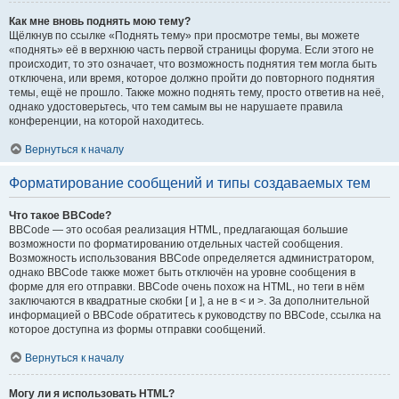
Как мне вновь поднять мою тему?
Щёлкнув по ссылке «Поднять тему» при просмотре темы, вы можете
«поднять» её в верхнюю часть первой страницы форума. Если этого не
происходит, то это означает, что возможность поднятия тем могла быть
отключена, или время, которое должно пройти до повторного поднятия
темы, ещё не прошло. Также можно поднять тему, просто ответив на неё,
однако удостоверьтесь, что тем самым вы не нарушаете правила
конференции, на которой находитесь.
Вернуться к началу
Форматирование сообщений и типы создаваемых тем
Что такое BBCode?
BBCode — это особая реализация HTML, предлагающая большие
возможности по форматированию отдельных частей сообщения.
Возможность использования BBCode определяется администратором,
однако BBCode также может быть отключён на уровне сообщения в
форме для его отправки. BBCode очень похож на HTML, но теги в нём
заключаются в квадратные скобки [ и ], а не в < и >. За дополнительной
информацией о BBCode обратитесь к руководству по BBCode, ссылка на
которое доступна из формы отправки сообщений.
Вернуться к началу
Могу ли я использовать HTML?