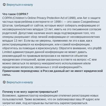
Вернуться к началу
Что такое COPPA?
COPPA (Children’s Online Privacy Protection Act of 1998), или Акт о защите
частных прав ребёнка в интернете от 1998 г. — это закон Соединённых
Штатов, требующий от сайтов, которые могут собирать информацию от
несовершеннолетних младше 13 лет, иметь на это письменное согласие
родителей. Допустимо наличие иного вида подтверждения того, что
опекуны разрешают сбор личной информации от несовершеннолетних
младше 13 лет. Если вы не уверены, применимо ли это к вам, как к
регистрирующемуся на конференции, или к самой конференции,
обратитесь за помощью к юрисконсульту. Обратите внимание, что phpBB
Limited администрация данной конференции не может давать
рекомендаций по правовым вопросам и не является объектом
юридических отношений, кроме указанных в ответе на вопрос «С кем
можно связаться по вопросу некорректного использования и/или
юридических вопросов, связанных с этой конференцией?».
Примечание переводчика: в России данный акт не имеет юридической
силы.
.
Вернуться к началу
Почему я не могу зарегистрироваться?
Возможно, администратор конференции отключил регистрацию новых
пользователей. Также возможно, что он заблокировал ваш IP-адрес или
запретил имя, под которым вы пытаетесь зарегистрироваться.