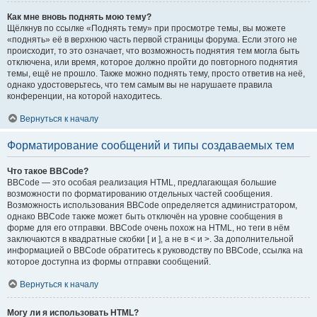
Как мне вновь поднять мою тему?
Щёлкнув по ссылке «Поднять тему» при просмотре темы, вы можете
«поднять» её в верхнюю часть первой страницы форума. Если этого не
происходит, то это означает, что возможность поднятия тем могла быть
отключена, или время, которое должно пройти до повторного поднятия
темы, ещё не прошло. Также можно поднять тему, просто ответив на неё,
однако удостоверьтесь, что тем самым вы не нарушаете правила
конференции, на которой находитесь.
Вернуться к началу
Форматирование сообщений и типы создаваемых тем
Что такое BBCode?
BBCode — это особая реализация HTML, предлагающая большие
возможности по форматированию отдельных частей сообщения.
Возможность использования BBCode определяется администратором,
однако BBCode также может быть отключён на уровне сообщения в
форме для его отправки. BBCode очень похож на HTML, но теги в нём
заключаются в квадратные скобки [ и ], а не в < и >. За дополнительной
информацией о BBCode обратитесь к руководству по BBCode, ссылка на
которое доступна из формы отправки сообщений.
Вернуться к началу
Могу ли я использовать HTML?