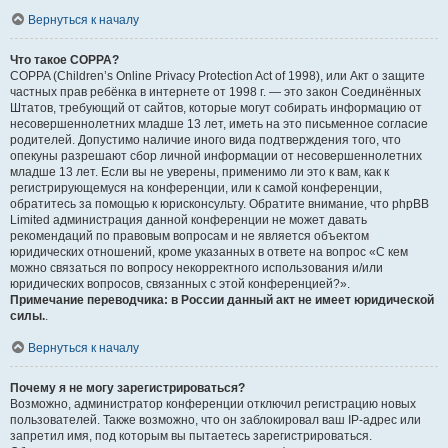
Вернуться к началу
Что такое COPPA?
COPPA (Children’s Online Privacy Protection Act of 1998), или Акт о защите
частных прав ребёнка в интернете от 1998 г. — это закон Соединённых
Штатов, требующий от сайтов, которые могут собирать информацию от
несовершеннолетних младше 13 лет, иметь на это письменное согласие
родителей. Допустимо наличие иного вида подтверждения того, что
опекуны разрешают сбор личной информации от несовершеннолетних
младше 13 лет. Если вы не уверены, применимо ли это к вам, как к
регистрирующемуся на конференции, или к самой конференции,
обратитесь за помощью к юрисконсульту. Обратите внимание, что phpBB
Limited администрация данной конференции не может давать
рекомендаций по правовым вопросам и не является объектом
юридических отношений, кроме указанных в ответе на вопрос «С кем
можно связаться по вопросу некорректного использования и/или
юридических вопросов, связанных с этой конференцией?».
Примечание переводчика: в России данный акт не имеет юридической
силы.
.
Вернуться к началу
Почему я не могу зарегистрироваться?
Возможно, администратор конференции отключил регистрацию новых
пользователей. Также возможно, что он заблокировал ваш IP-адрес или
запретил имя, под которым вы пытаетесь зарегистрироваться.