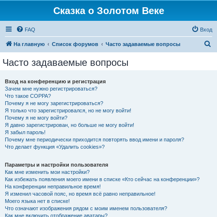
Сказка о Золотом Веке
FAQ
Вход
П
На главную
Список форумов
Часто задаваемые вопросы
о
Часто задаваемые вопросы
и
с
Вход на конференцию и регистрация
Зачем мне нужно регистрироваться?
к
Что такое COPPA?
Почему я не могу зарегистрироваться?
Я только что зарегистрировался, но не могу войти!
Почему я не могу войти?
Я давно зарегистрирован, но больше не могу войти!
Я забыл пароль!
Почему мне периодически приходится повторять ввод имени и пароля?
Что делает функция «Удалить cookies»?
Параметры и настройки пользователя
Как мне изменить мои настройки?
Как избежать появления моего имени в списке «Кто сейчас на конференции»?
На конференции неправильное время!
Я изменил часовой пояс, но время всё равно неправильное!
Моего языка нет в списке!
Что означают изображения рядом с моим именем пользователя?
Как мне включить отображение аватары?