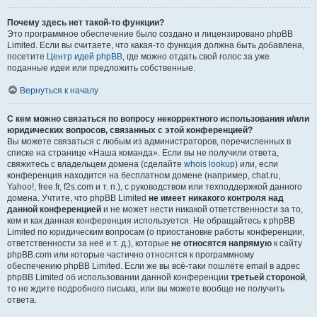
Почему здесь нет такой-то функции?
Это программное обеспечение было создано и лицензировано phpBB
Limited. Если вы считаете, что какая-то функция должна быть добавлена,
посетите
Центр идей phpBB
, где можно отдать свой голос за уже
поданные идеи или предложить собственные.
Вернуться к началу
С кем можно связаться по вопросу некорректного использования и/или
юридических вопросов, связанных с этой конференцией?
Вы можете связаться с любым из администраторов, перечисленных в
списке на странице «Наша команда». Если вы не получили ответа,
свяжитесь с владельцем домена (сделайте
whois lookup
) или, если
конференция находится на бесплатном домене (например, chat.ru,
Yahoo!, free.fr, f2s.com и т. п.), с руководством или техподдержкой данного
домена. Учтите, что phpBB Limited
не имеет никакого контроля над
данной конференцией
и не может нести никакой ответственности за то,
кем и как данная конференция используется. Не обращайтесь к phpBB
Limited по юридическим вопросам (о приостановке работы конференции,
ответственности за неё и т. д.), которые
не относятся напрямую
к сайту
phpBB.com или которые частично относятся к программному
обеспечению phpBB Limited. Если же вы всё-таки пошлёте email в адрес
phpBB Limited об использовании данной конференции
третьей стороной
,
то не ждите подробного письма, или вы можете вообще не получить
ответа.