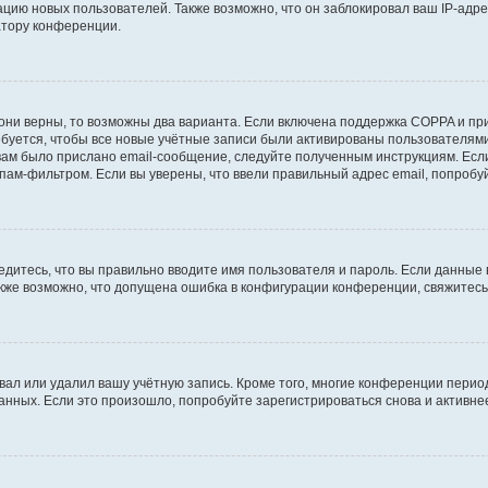
ию новых пользователей. Также возможно, что он заблокировал ваш IP-адре
атору конференции.
они верны, то возможны два варианта. Если включена поддержка COPPA и при 
уется, чтобы все новые учётные записи были активированы пользователями
ам было прислано email-сообщение, следуйте полученным инструкциям. Если
пам-фильтром. Если вы уверены, что ввели правильный адрес email, попробу
едитесь, что вы правильно вводите имя пользователя и пароль. Если данные
Также возможно, что допущена ошибка в конфигурации конференции, свяжитес
вал или удалил вашу учётную запись. Кроме того, многие конференции перио
ных. Если это произошло, попробуйте зарегистрироваться снова и активнее 