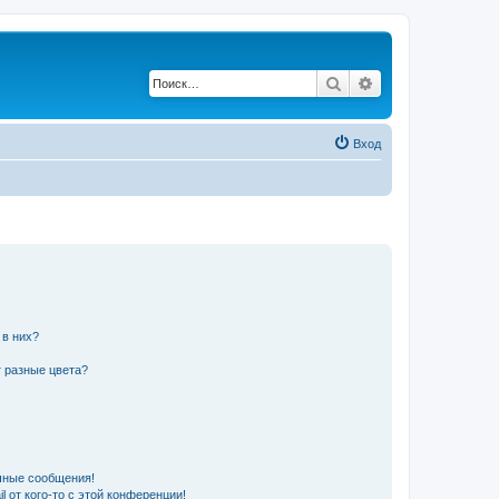
Поиск
Расширенный по
Вход
 в них?
 разные цвета?
чные сообщения!
 от кого-то с этой конференции!