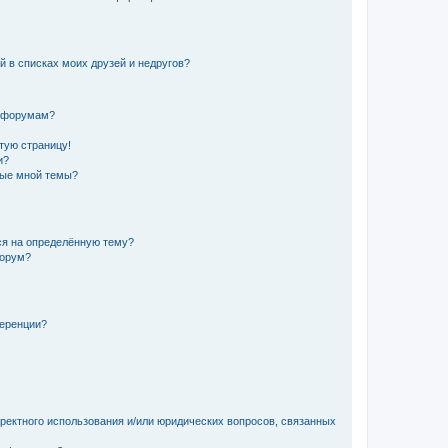
й в списках моих друзей и недругов?
и форумам?
стую страницу!
и?
ные мной темы?
ься на определённую тему?
форум?
ференции?
рректного использования и/или юридических вопросов, связанных