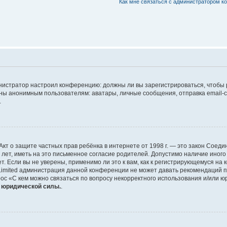
Как мне связаться с администратором 
дминистратор настроил конференцию: должны ли вы зарегистрироваться, чтобы
 анонимным пользователям: аватары, личные сообщения, отправка email-сооб
.
 или Акт о защите частных прав ребёнка в интернете от 1998 г. — это закон Со
т, иметь на это письменное согласие родителей. Допустимо наличие иного
 Если вы не уверены, применимо ли это к вам, как к регистрирующемуся на 
Limited администрация данной конференции не может давать рекомендаций 
ос «С кем можно связаться по вопросу некорректного использования и/или ю
т юридической силы.
.