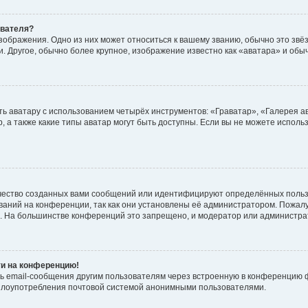
ователя?
зображения. Одно из них может относиться к вашему званию, обычно это звёзд
. Другое, обычно более крупное, изображение известно как «аватара» и обы
ь аватару с использованием четырёх инструментов: «Граватар», «Галерея а
, а также какие типы аватар могут быть доступны. Если вы не можете испол
чество созданных вами сообщений или идентифицируют определённых польз
аний на конференции, так как они установлены её администратором. Пожал
е. На большинстве конференций это запрещено, и модератор или администра
ти на конференцию!
ь email-сообщения другим пользователям через встроенную в конференцию ф
ь злоупотребления почтовой системой анонимными пользователями.