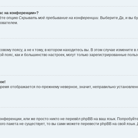
час на конференции»?
дёте опцию
Скрывать моё пребывание на конференции
. Выберите
Да
, и вы 
зователем.
вому поясу, а не к тому, в котором находитесь вы. В этом случае измените в 
овой пояс, как и большинство настроек, могут только зарегистрированные пол
ое!
о время отображается по-прежнему неверное, значит, неправильно установле
онференции, или же просто никто не перевёл phpBB на ваш язык. Попробуйт
вого пакета не существует, то вы сами можете перевести phpBB на свой язы