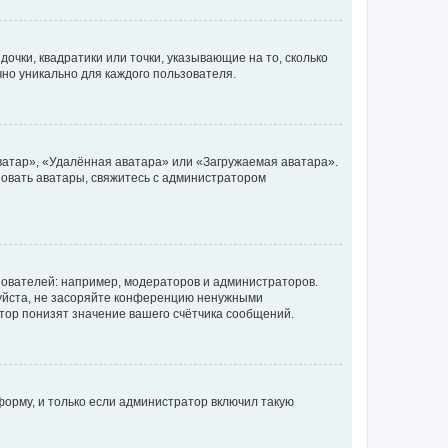
очки, квадратики или точки, указывающие на то, сколько
чно уникально для каждого пользователя.
ватар», «Удалённая аватара» или «Загружаемая аватара».
ьзовать аватары, свяжитесь с администратором
ователей: например, модераторов и администраторов.
уйста, не засоряйте конференцию ненужными
тор понизят значение вашего счётчика сообщений.
орму, и только если администратор включил такую