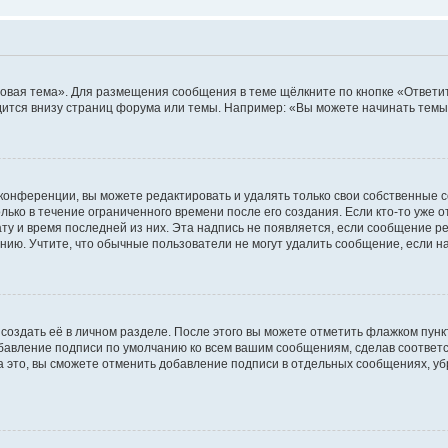
овая тема». Для размещения сообщения в теме щёлкните по кнопке «Ответит
ится внизу страниц форума или темы. Например: «Вы можете начинать темы»
конференции, вы можете редактировать и удалять только свои собственные 
ько в течение ограниченного времени после его создания. Если кто-то уже 
дату и время последней из них. Эта надпись не появляется, если сообщение 
ию. Учтите, что обычные пользователи не могут удалить сообщение, если на 
создать её в личном разделе. После этого вы можете отметить флажком пун
обавление подписи по умолчанию ко всем вашим сообщениям, сделав соотве
а это, вы сможете отменить добавление подписи в отдельных сообщениях, у