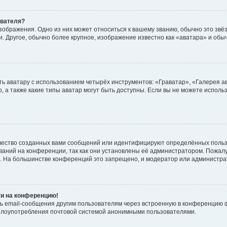
ователя?
зображения. Одно из них может относиться к вашему званию, обычно это звёзд
. Другое, обычно более крупное, изображение известно как «аватара» и обы
ь аватару с использованием четырёх инструментов: «Граватар», «Галерея а
, а также какие типы аватар могут быть доступны. Если вы не можете испол
чество созданных вами сообщений или идентифицируют определённых польз
аний на конференции, так как они установлены её администратором. Пожал
е. На большинстве конференций это запрещено, и модератор или администра
ти на конференцию!
ь email-сообщения другим пользователям через встроенную в конференцию ф
ь злоупотребления почтовой системой анонимными пользователями.