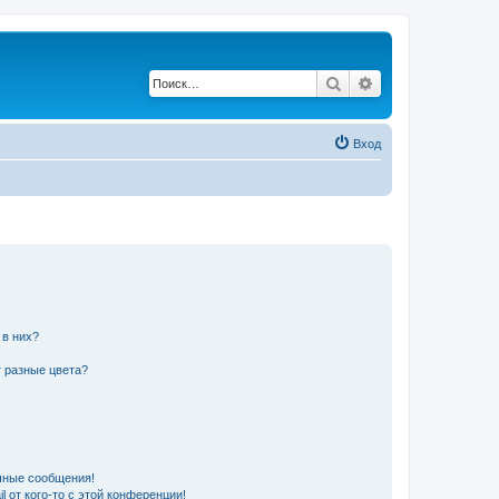
Поиск
Расширенный по
Вход
 в них?
 разные цвета?
чные сообщения!
 от кого-то с этой конференции!