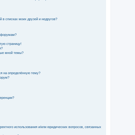
й в списках моих друзей и недругов?
и форумам?
стую страницу!
и?
ные мной темы?
ься на определённую тему?
форум?
ференции?
рректного использования и/или юридических вопросов, связанных