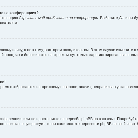
час на конференции»?
дёте опцию
Скрывать моё пребывание на конференции
. Выберите
Да
, и вы 
зователем.
вому поясу, а не к тому, в котором находитесь вы. В этом случае измените в 
овой пояс, как и большинство настроек, могут только зарегистрированные пол
ое!
о время отображается по-прежнему неверное, значит, неправильно установле
онференции, или же просто никто не перевёл phpBB на ваш язык. Попробуйт
вого пакета не существует, то вы сами можете перевести phpBB на свой язы