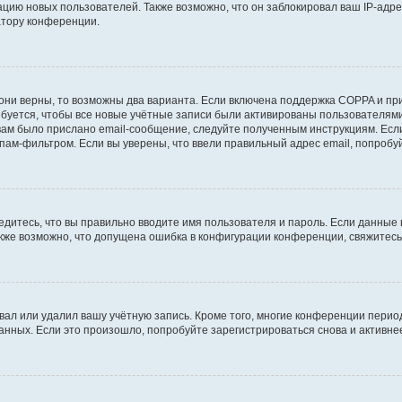
ию новых пользователей. Также возможно, что он заблокировал ваш IP-адре
атору конференции.
они верны, то возможны два варианта. Если включена поддержка COPPA и при 
уется, чтобы все новые учётные записи были активированы пользователями
ам было прислано email-сообщение, следуйте полученным инструкциям. Если
пам-фильтром. Если вы уверены, что ввели правильный адрес email, попробу
едитесь, что вы правильно вводите имя пользователя и пароль. Если данные
Также возможно, что допущена ошибка в конфигурации конференции, свяжитес
вал или удалил вашу учётную запись. Кроме того, многие конференции перио
ных. Если это произошло, попробуйте зарегистрироваться снова и активнее 