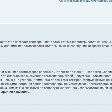
Как мне связаться с администратором 
дминистратор настроил конференцию: должны ли вы зарегистрироваться, чтобы
 анонимным пользователям: аватары, личные сообщения, отправка email-сооб
.
 или Акт о защите частных прав ребёнка в интернете от 1998 г. — это закон Со
т, иметь на это письменное согласие родителей. Допустимо наличие иного
 Если вы не уверены, применимо ли это к вам, как к регистрирующемуся на 
Limited администрация данной конференции не может давать рекомендаций 
ос «С кем можно связаться по вопросу некорректного использования и/или ю
т юридической силы.
.