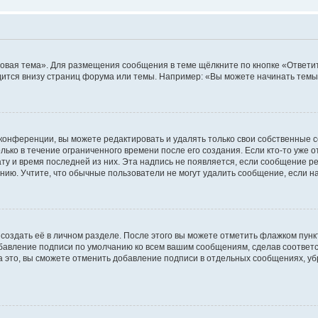
овая тема». Для размещения сообщения в теме щёлкните по кнопке «Ответит
ится внизу страниц форума или темы. Например: «Вы можете начинать темы»
конференции, вы можете редактировать и удалять только свои собственные 
ько в течение ограниченного времени после его создания. Если кто-то уже 
дату и время последней из них. Эта надпись не появляется, если сообщение 
ию. Учтите, что обычные пользователи не могут удалить сообщение, если на 
создать её в личном разделе. После этого вы можете отметить флажком пун
обавление подписи по умолчанию ко всем вашим сообщениям, сделав соотве
а это, вы сможете отменить добавление подписи в отдельных сообщениях, у