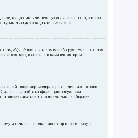
очки, квадратики или точки, указывающие на то, сколько
чно уникально для каждого пользователя.
ватар», «Удалённая аватара» или «Загружаемая аватара».
ьзовать аватары, свяжитесь с администратором
ователей: например, модераторов и администраторов.
уйста, не засоряйте конференцию ненужными
тор понизят значение вашего счётчика сообщений.
орму, и только если администратор включил такую