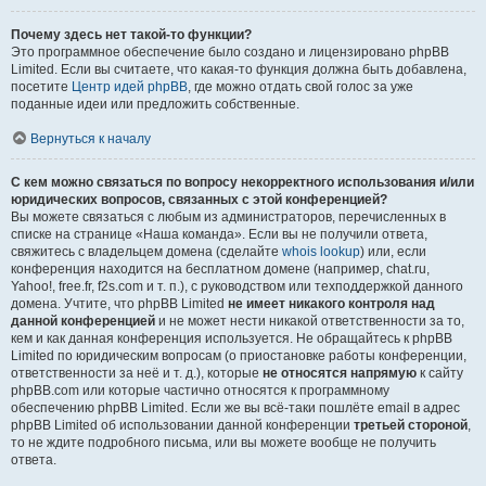
Почему здесь нет такой-то функции?
Это программное обеспечение было создано и лицензировано phpBB
Limited. Если вы считаете, что какая-то функция должна быть добавлена,
посетите
Центр идей phpBB
, где можно отдать свой голос за уже
поданные идеи или предложить собственные.
Вернуться к началу
С кем можно связаться по вопросу некорректного использования и/или
юридических вопросов, связанных с этой конференцией?
Вы можете связаться с любым из администраторов, перечисленных в
списке на странице «Наша команда». Если вы не получили ответа,
свяжитесь с владельцем домена (сделайте
whois lookup
) или, если
конференция находится на бесплатном домене (например, chat.ru,
Yahoo!, free.fr, f2s.com и т. п.), с руководством или техподдержкой данного
домена. Учтите, что phpBB Limited
не имеет никакого контроля над
данной конференцией
и не может нести никакой ответственности за то,
кем и как данная конференция используется. Не обращайтесь к phpBB
Limited по юридическим вопросам (о приостановке работы конференции,
ответственности за неё и т. д.), которые
не относятся напрямую
к сайту
phpBB.com или которые частично относятся к программному
обеспечению phpBB Limited. Если же вы всё-таки пошлёте email в адрес
phpBB Limited об использовании данной конференции
третьей стороной
,
то не ждите подробного письма, или вы можете вообще не получить
ответа.