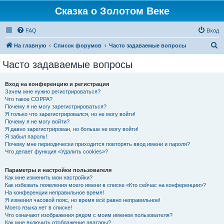
Сказка о Золотом Веке
FAQ
Вход
П
На главную
Список форумов
Часто задаваемые вопросы
о
Часто задаваемые вопросы
и
с
Вход на конференцию и регистрация
Зачем мне нужно регистрироваться?
к
Что такое COPPA?
Почему я не могу зарегистрироваться?
Я только что зарегистрировался, но не могу войти!
Почему я не могу войти?
Я давно зарегистрирован, но больше не могу войти!
Я забыл пароль!
Почему мне периодически приходится повторять ввод имени и пароля?
Что делает функция «Удалить cookies»?
Параметры и настройки пользователя
Как мне изменить мои настройки?
Как избежать появления моего имени в списке «Кто сейчас на конференции»?
На конференции неправильное время!
Я изменил часовой пояс, но время всё равно неправильное!
Моего языка нет в списке!
Что означают изображения рядом с моим именем пользователя?
Как мне включить отображение аватары?