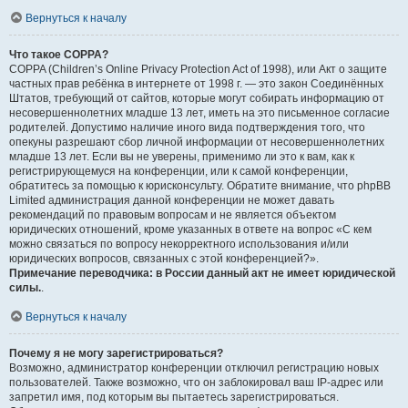
Вернуться к началу
Что такое COPPA?
COPPA (Children’s Online Privacy Protection Act of 1998), или Акт о защите
частных прав ребёнка в интернете от 1998 г. — это закон Соединённых
Штатов, требующий от сайтов, которые могут собирать информацию от
несовершеннолетних младше 13 лет, иметь на это письменное согласие
родителей. Допустимо наличие иного вида подтверждения того, что
опекуны разрешают сбор личной информации от несовершеннолетних
младше 13 лет. Если вы не уверены, применимо ли это к вам, как к
регистрирующемуся на конференции, или к самой конференции,
обратитесь за помощью к юрисконсульту. Обратите внимание, что phpBB
Limited администрация данной конференции не может давать
рекомендаций по правовым вопросам и не является объектом
юридических отношений, кроме указанных в ответе на вопрос «С кем
можно связаться по вопросу некорректного использования и/или
юридических вопросов, связанных с этой конференцией?».
Примечание переводчика: в России данный акт не имеет юридической
силы.
.
Вернуться к началу
Почему я не могу зарегистрироваться?
Возможно, администратор конференции отключил регистрацию новых
пользователей. Также возможно, что он заблокировал ваш IP-адрес или
запретил имя, под которым вы пытаетесь зарегистрироваться.