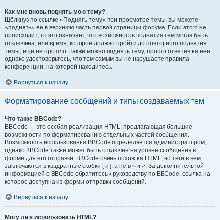
Как мне вновь поднять мою тему?
Щёлкнув по ссылке «Поднять тему» при просмотре темы, вы можете
«поднять» её в верхнюю часть первой страницы форума. Если этого не
происходит, то это означает, что возможность поднятия тем могла быть
отключена, или время, которое должно пройти до повторного поднятия
темы, ещё не прошло. Также можно поднять тему, просто ответив на неё,
однако удостоверьтесь, что тем самым вы не нарушаете правила
конференции, на которой находитесь.
Вернуться к началу
Форматирование сообщений и типы создаваемых тем
Что такое BBCode?
BBCode — это особая реализация HTML, предлагающая большие
возможности по форматированию отдельных частей сообщения.
Возможность использования BBCode определяется администратором,
однако BBCode также может быть отключён на уровне сообщения в
форме для его отправки. BBCode очень похож на HTML, но теги в нём
заключаются в квадратные скобки [ и ], а не в < и >. За дополнительной
информацией о BBCode обратитесь к руководству по BBCode, ссылка на
которое доступна из формы отправки сообщений.
Вернуться к началу
Могу ли я использовать HTML?