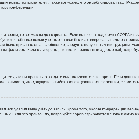
ию новых пользователей. Также возможно, что он заблокировал ваш IP-адре
атору конференции.
они верны, то возможны два варианта. Если включена поддержка COPPA и при 
уется, чтобы все новые учётные записи были активированы пользователями
ам было прислано email-сообщение, следуйте полученным инструкциям. Если
пам-фильтром. Если вы уверены, что ввели правильный адрес email, попробу
едитесь, что вы правильно вводите имя пользователя и пароль. Если данные
Также возможно, что допущена ошибка в конфигурации конференции, свяжитес
вал или удалил вашу учётную запись. Кроме того, многие конференции перио
ных. Если это произошло, попробуйте зарегистрироваться снова и активнее 