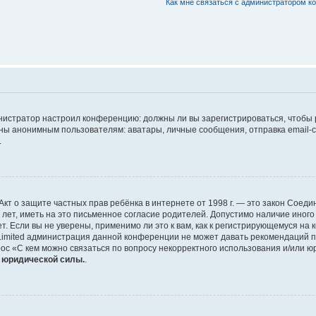
Как мне связаться с администратором 
дминистратор настроил конференцию: должны ли вы зарегистрироваться, чтобы
 анонимным пользователям: аватары, личные сообщения, отправка email-сооб
.
 или Акт о защите частных прав ребёнка в интернете от 1998 г. — это закон Со
т, иметь на это письменное согласие родителей. Допустимо наличие иного
 Если вы не уверены, применимо ли это к вам, как к регистрирующемуся на 
Limited администрация данной конференции не может давать рекомендаций 
ос «С кем можно связаться по вопросу некорректного использования и/или ю
т юридической силы.
.