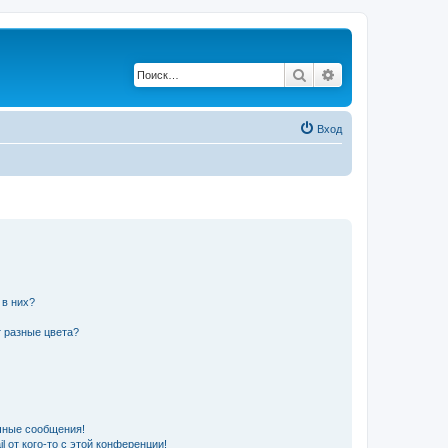
Поиск
Расширенный по
Вход
 в них?
 разные цвета?
чные сообщения!
 от кого-то с этой конференции!