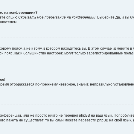
час на конференции»?
дёте опцию
Скрывать моё пребывание на конференции
. Выберите
Да
, и вы 
зователем.
вому поясу, а не к тому, в котором находитесь вы. В этом случае измените в 
овой пояс, как и большинство настроек, могут только зарегистрированные пол
ое!
о время отображается по-прежнему неверное, значит, неправильно установле
онференции, или же просто никто не перевёл phpBB на ваш язык. Попробуйт
вого пакета не существует, то вы сами можете перевести phpBB на свой язы