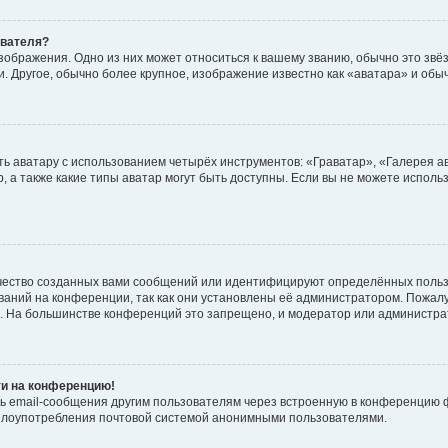
ователя?
зображения. Одно из них может относиться к вашему званию, обычно это звёзд
. Другое, обычно более крупное, изображение известно как «аватара» и обы
ь аватару с использованием четырёх инструментов: «Граватар», «Галерея а
, а также какие типы аватар могут быть доступны. Если вы не можете испол
чество созданных вами сообщений или идентифицируют определённых польз
аний на конференции, так как они установлены её администратором. Пожал
е. На большинстве конференций это запрещено, и модератор или администра
ти на конференцию!
ь email-сообщения другим пользователям через встроенную в конференцию ф
ь злоупотребления почтовой системой анонимными пользователями.