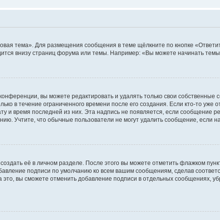
овая тема». Для размещения сообщения в теме щёлкните по кнопке «Ответит
ится внизу страниц форума или темы. Например: «Вы можете начинать темы»
конференции, вы можете редактировать и удалять только свои собственные 
ько в течение ограниченного времени после его создания. Если кто-то уже 
дату и время последней из них. Эта надпись не появляется, если сообщение 
ию. Учтите, что обычные пользователи не могут удалить сообщение, если на 
создать её в личном разделе. После этого вы можете отметить флажком пун
обавление подписи по умолчанию ко всем вашим сообщениям, сделав соотве
а это, вы сможете отменить добавление подписи в отдельных сообщениях, у