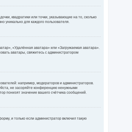
очки, квадратики или точки, указывающие на то, сколько
чно уникально для каждого пользователя.
ватар», «Удалённая аватара» или «Загружаемая аватара».
ьзовать аватары, свяжитесь с администратором
ователей: например, модераторов и администраторов.
уйста, не засоряйте конференцию ненужными
тор понизят значение вашего счётчика сообщений.
орму, и только если администратор включил такую