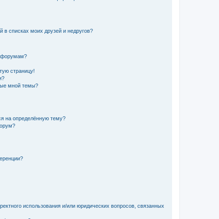
й в списках моих друзей и недругов?
и форумам?
стую страницу!
и?
ные мной темы?
ься на определённую тему?
форум?
ференции?
рректного использования и/или юридических вопросов, связанных