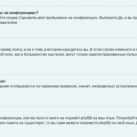
час на конференции»?
дёте опцию
Скрывать моё пребывание на конференции
. Выберите
Да
, и вы 
зователем.
вому поясу, а не к тому, в котором находитесь вы. В этом случае измените в 
овой пояс, как и большинство настроек, могут только зарегистрированные пол
ое!
о время отображается по-прежнему неверное, значит, неправильно установле
онференции, или же просто никто не перевёл phpBB на ваш язык. Попробуйт
вого пакета не существует, то вы сами можете перевести phpBB на свой язы