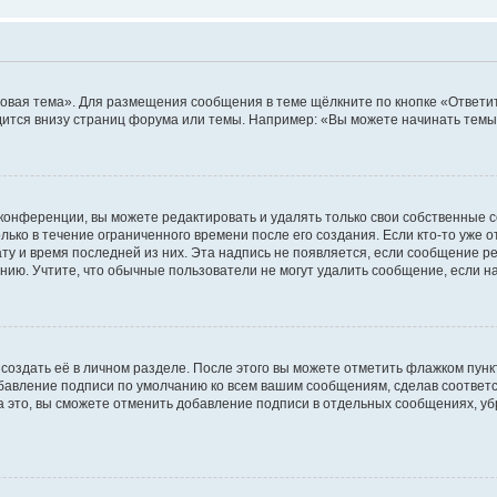
овая тема». Для размещения сообщения в теме щёлкните по кнопке «Ответит
ится внизу страниц форума или темы. Например: «Вы можете начинать темы»
конференции, вы можете редактировать и удалять только свои собственные 
ько в течение ограниченного времени после его создания. Если кто-то уже 
дату и время последней из них. Эта надпись не появляется, если сообщение 
ию. Учтите, что обычные пользователи не могут удалить сообщение, если на 
создать её в личном разделе. После этого вы можете отметить флажком пун
обавление подписи по умолчанию ко всем вашим сообщениям, сделав соотве
а это, вы сможете отменить добавление подписи в отдельных сообщениях, у