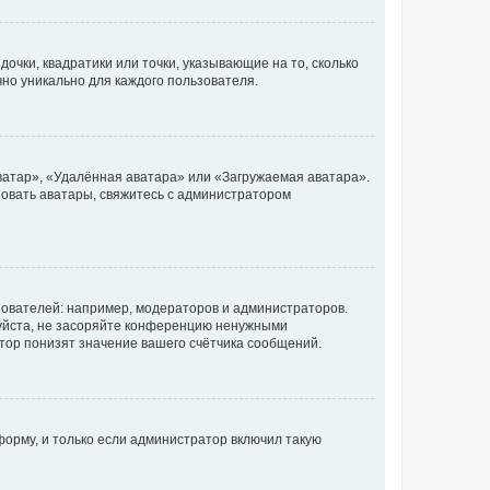
очки, квадратики или точки, указывающие на то, сколько
чно уникально для каждого пользователя.
ватар», «Удалённая аватара» или «Загружаемая аватара».
ьзовать аватары, свяжитесь с администратором
ователей: например, модераторов и администраторов.
уйста, не засоряйте конференцию ненужными
тор понизят значение вашего счётчика сообщений.
орму, и только если администратор включил такую