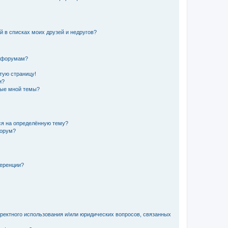
й в списках моих друзей и недругов?
и форумам?
стую страницу!
и?
ные мной темы?
ься на определённую тему?
форум?
ференции?
рректного использования и/или юридических вопросов, связанных