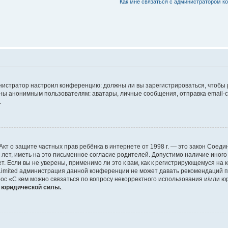
Как мне связаться с администратором 
дминистратор настроил конференцию: должны ли вы зарегистрироваться, чтобы
 анонимным пользователям: аватары, личные сообщения, отправка email-сооб
.
 или Акт о защите частных прав ребёнка в интернете от 1998 г. — это закон Со
т, иметь на это письменное согласие родителей. Допустимо наличие иного
 Если вы не уверены, применимо ли это к вам, как к регистрирующемуся на 
Limited администрация данной конференции не может давать рекомендаций 
ос «С кем можно связаться по вопросу некорректного использования и/или ю
т юридической силы.
.