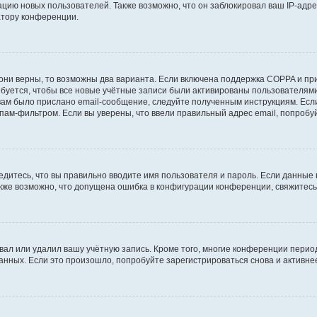
ию новых пользователей. Также возможно, что он заблокировал ваш IP-адре
атору конференции.
они верны, то возможны два варианта. Если включена поддержка COPPA и при 
уется, чтобы все новые учётные записи были активированы пользователями
ам было прислано email-сообщение, следуйте полученным инструкциям. Если
пам-фильтром. Если вы уверены, что ввели правильный адрес email, попробу
едитесь, что вы правильно вводите имя пользователя и пароль. Если данные
Также возможно, что допущена ошибка в конфигурации конференции, свяжитес
вал или удалил вашу учётную запись. Кроме того, многие конференции перио
ных. Если это произошло, попробуйте зарегистрироваться снова и активнее 