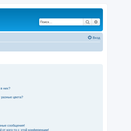
Поиск
Расширенный по
Вход
 в них?
 разные цвета?
чные сообщения!
 от кого-то с этой конференции!