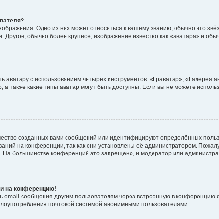
ователя?
зображения. Одно из них может относиться к вашему званию, обычно это звёзд
. Другое, обычно более крупное, изображение известно как «аватара» и обы
ь аватару с использованием четырёх инструментов: «Граватар», «Галерея а
, а также какие типы аватар могут быть доступны. Если вы не можете испол
чество созданных вами сообщений или идентифицируют определённых польз
аний на конференции, так как они установлены её администратором. Пожал
е. На большинстве конференций это запрещено, и модератор или администра
ти на конференцию!
ь email-сообщения другим пользователям через встроенную в конференцию ф
ь злоупотребления почтовой системой анонимными пользователями.