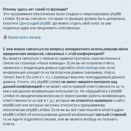
Почему здесь нет такой-то функции?
Это программное обеспечение было создано и лицензировано phpBB
Limited. Если вы считаете, что какая-то функция должна быть добавлена,
посетите
Центр идей phpBB
, где можно отдать свой голос за уже
поданные идеи или предложить собственные.
Вернуться к началу
С кем можно связаться по вопросу некорректного использования и/или
юридических вопросов, связанных с этой конференцией?
Вы можете связаться с любым из администраторов, перечисленных в
списке на странице «Наша команда». Если вы не получили ответа,
свяжитесь с владельцем домена (сделайте
whois lookup
) или, если
конференция находится на бесплатном домене (например, chat.ru,
Yahoo!, free.fr, f2s.com и т. п.), с руководством или техподдержкой данного
домена. Учтите, что phpBB Limited
не имеет никакого контроля над
данной конференцией
и не может нести никакой ответственности за то,
кем и как данная конференция используется. Не обращайтесь к phpBB
Limited по юридическим вопросам (о приостановке работы конференции,
ответственности за неё и т. д.), которые
не относятся напрямую
к сайту
phpBB.com или которые частично относятся к программному
обеспечению phpBB Limited. Если же вы всё-таки пошлёте email в адрес
phpBB Limited об использовании данной конференции
третьей стороной
,
то не ждите подробного письма, или вы можете вообще не получить
ответа.