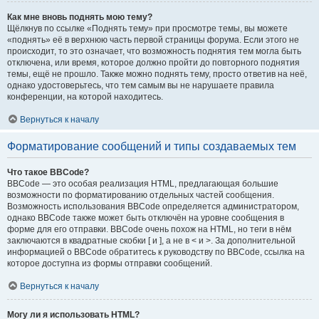
Как мне вновь поднять мою тему?
Щёлкнув по ссылке «Поднять тему» при просмотре темы, вы можете
«поднять» её в верхнюю часть первой страницы форума. Если этого не
происходит, то это означает, что возможность поднятия тем могла быть
отключена, или время, которое должно пройти до повторного поднятия
темы, ещё не прошло. Также можно поднять тему, просто ответив на неё,
однако удостоверьтесь, что тем самым вы не нарушаете правила
конференции, на которой находитесь.
Вернуться к началу
Форматирование сообщений и типы создаваемых тем
Что такое BBCode?
BBCode — это особая реализация HTML, предлагающая большие
возможности по форматированию отдельных частей сообщения.
Возможность использования BBCode определяется администратором,
однако BBCode также может быть отключён на уровне сообщения в
форме для его отправки. BBCode очень похож на HTML, но теги в нём
заключаются в квадратные скобки [ и ], а не в < и >. За дополнительной
информацией о BBCode обратитесь к руководству по BBCode, ссылка на
которое доступна из формы отправки сообщений.
Вернуться к началу
Могу ли я использовать HTML?