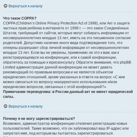
Вернуться к началу
Что такое COPPA?
COPPA (Children’s Online Privacy Protection Act of 1998), или Акт о защите
частных прав ребёнка в интернете от 1998 г. — это закон Соединённых
Штатов, требующий от сайтов, которые могут собирать информацию от
несовершеннолетних младше 13 лет, иметь на это письменное согласие
родителей. Допустимо наличие иного вида подтверждения того, что
опекуны разрешают сбор личной информации от несовершеннолетних
младше 13 лет. Если вы не уверены, применимо ли это к вам, как к
регистрирующемуся на конференции, или к самой конференции,
обратитесь за помощью к юрисконсульту. Обратите внимание, что phpBB
Limited администрация данной конференции не может давать
рекомендаций по правовым вопросам и не является объектом
юридических отношений, кроме указанных в ответе на вопрос «С кем
можно связаться по вопросу некорректного использования и/или
юридических вопросов, связанных с этой конференцией?».
Примечание переводчика: в России данный акт не имеет юридической
силы.
.
Вернуться к началу
Почему я не могу зарегистрироваться?
Возможно, администратор конференции отключил регистрацию новых
пользователей. Также возможно, что он заблокировал ваш IP-адрес или
запретил имя, под которым вы пытаетесь зарегистрироваться.