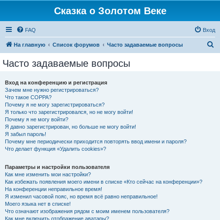
Сказка о Золотом Веке
FAQ
Вход
П
На главную
Список форумов
Часто задаваемые вопросы
о
Часто задаваемые вопросы
и
с
Вход на конференцию и регистрация
Зачем мне нужно регистрироваться?
к
Что такое COPPA?
Почему я не могу зарегистрироваться?
Я только что зарегистрировался, но не могу войти!
Почему я не могу войти?
Я давно зарегистрирован, но больше не могу войти!
Я забыл пароль!
Почему мне периодически приходится повторять ввод имени и пароля?
Что делает функция «Удалить cookies»?
Параметры и настройки пользователя
Как мне изменить мои настройки?
Как избежать появления моего имени в списке «Кто сейчас на конференции»?
На конференции неправильное время!
Я изменил часовой пояс, но время всё равно неправильное!
Моего языка нет в списке!
Что означают изображения рядом с моим именем пользователя?
Как мне включить отображение аватары?