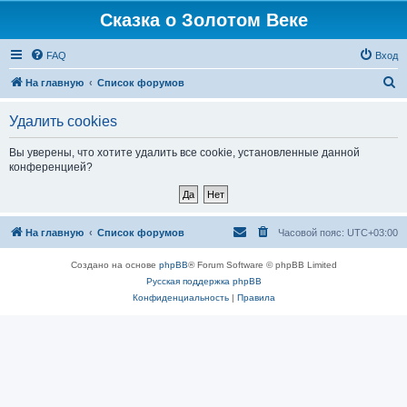
Сказка о Золотом Веке
FAQ
Вход
П
На главную
Список форумов
о
Удалить cookies
и
с
Вы уверены, что хотите удалить все cookie, установленные данной
конференцией?
к
На главную
Список форумов
Часовой пояс:
UTC+03:00
Создано на основе
phpBB
® Forum Software © phpBB Limited
Русская поддержка phpBB
Конфиденциальность
|
Правила