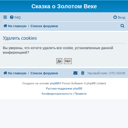
Сказка о Золотом Веке
FAQ
Вход
П
На главную
Список форумов
о
Удалить cookies
и
с
Вы уверены, что хотите удалить все cookie, установленные данной
конференцией?
к
На главную
Список форумов
Часовой пояс:
UTC+03:00
Создано на основе
phpBB
® Forum Software © phpBB Limited
Русская поддержка phpBB
Конфиденциальность
|
Правила