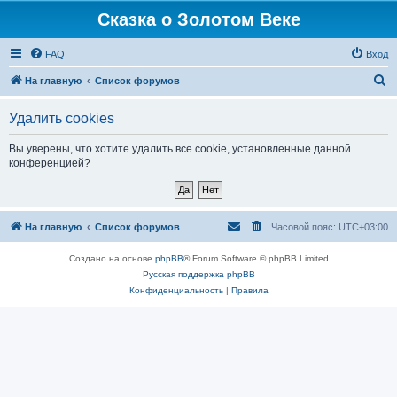
Сказка о Золотом Веке
FAQ
Вход
П
На главную
Список форумов
о
Удалить cookies
и
с
Вы уверены, что хотите удалить все cookie, установленные данной
конференцией?
к
На главную
Список форумов
Часовой пояс:
UTC+03:00
Создано на основе
phpBB
® Forum Software © phpBB Limited
Русская поддержка phpBB
Конфиденциальность
|
Правила