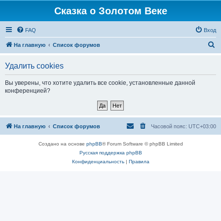
Сказка о Золотом Веке
FAQ
Вход
П
На главную
Список форумов
о
Удалить cookies
и
с
Вы уверены, что хотите удалить все cookie, установленные данной
конференцией?
к
На главную
Список форумов
Часовой пояс:
UTC+03:00
Создано на основе
phpBB
® Forum Software © phpBB Limited
Русская поддержка phpBB
Конфиденциальность
|
Правила