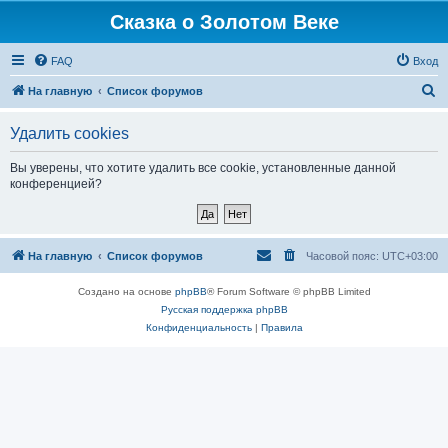
Сказка о Золотом Веке
FAQ
Вход
П
На главную
Список форумов
о
Удалить cookies
и
с
Вы уверены, что хотите удалить все cookie, установленные данной
конференцией?
к
На главную
Список форумов
Часовой пояс:
UTC+03:00
Создано на основе
phpBB
® Forum Software © phpBB Limited
Русская поддержка phpBB
Конфиденциальность
|
Правила