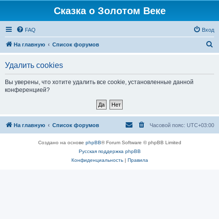
Сказка о Золотом Веке
FAQ
Вход
П
На главную
Список форумов
о
Удалить cookies
и
с
Вы уверены, что хотите удалить все cookie, установленные данной
конференцией?
к
На главную
Список форумов
Часовой пояс:
UTC+03:00
Создано на основе
phpBB
® Forum Software © phpBB Limited
Русская поддержка phpBB
Конфиденциальность
|
Правила