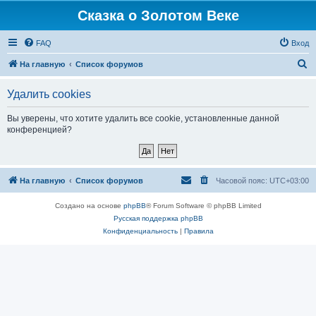
Сказка о Золотом Веке
FAQ
Вход
П
На главную
Список форумов
о
Удалить cookies
и
с
Вы уверены, что хотите удалить все cookie, установленные данной
конференцией?
к
На главную
Список форумов
Часовой пояс:
UTC+03:00
Создано на основе
phpBB
® Forum Software © phpBB Limited
Русская поддержка phpBB
Конфиденциальность
|
Правила