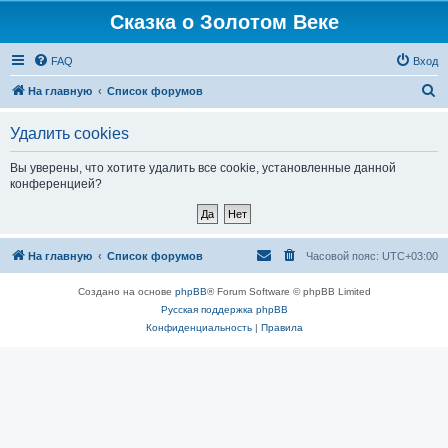
Сказка о Золотом Веке
FAQ
Вход
П
На главную
Список форумов
о
Удалить cookies
и
с
Вы уверены, что хотите удалить все cookie, установленные данной
конференцией?
к
На главную
Список форумов
Часовой пояс:
UTC+03:00
Создано на основе
phpBB
® Forum Software © phpBB Limited
Русская поддержка phpBB
Конфиденциальность
|
Правила