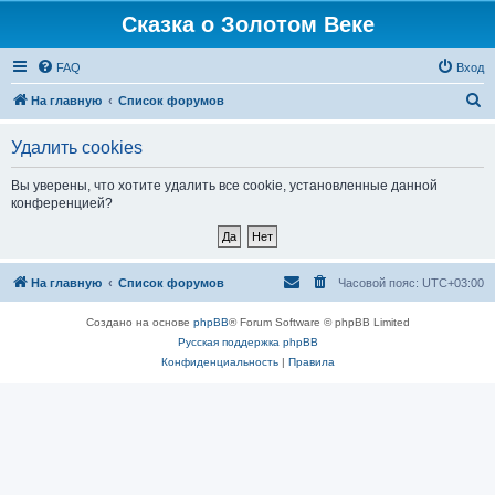
Сказка о Золотом Веке
FAQ
Вход
П
На главную
Список форумов
о
Удалить cookies
и
с
Вы уверены, что хотите удалить все cookie, установленные данной
конференцией?
к
На главную
Список форумов
Часовой пояс:
UTC+03:00
Создано на основе
phpBB
® Forum Software © phpBB Limited
Русская поддержка phpBB
Конфиденциальность
|
Правила