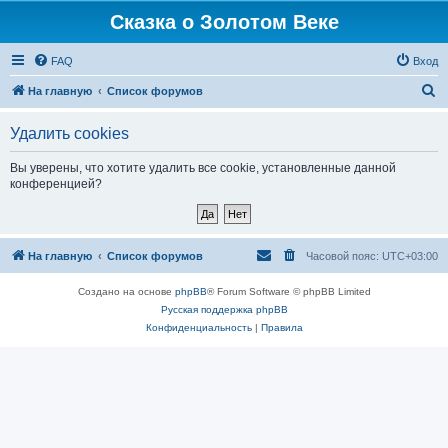
Сказка о Золотом Веке
FAQ
Вход
П
На главную
Список форумов
о
Удалить cookies
и
с
Вы уверены, что хотите удалить все cookie, установленные данной
конференцией?
к
На главную
Список форумов
Часовой пояс:
UTC+03:00
Создано на основе
phpBB
® Forum Software © phpBB Limited
Русская поддержка phpBB
Конфиденциальность
|
Правила