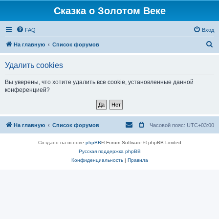
Сказка о Золотом Веке
FAQ
Вход
П
На главную
Список форумов
о
Удалить cookies
и
с
Вы уверены, что хотите удалить все cookie, установленные данной
конференцией?
к
На главную
Список форумов
Часовой пояс:
UTC+03:00
Создано на основе
phpBB
® Forum Software © phpBB Limited
Русская поддержка phpBB
Конфиденциальность
|
Правила