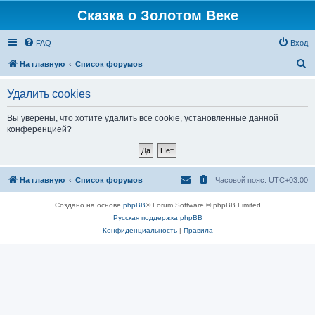
Сказка о Золотом Веке
FAQ
Вход
П
На главную
Список форумов
о
Удалить cookies
и
с
Вы уверены, что хотите удалить все cookie, установленные данной
конференцией?
к
На главную
Список форумов
Часовой пояс:
UTC+03:00
Создано на основе
phpBB
® Forum Software © phpBB Limited
Русская поддержка phpBB
Конфиденциальность
|
Правила