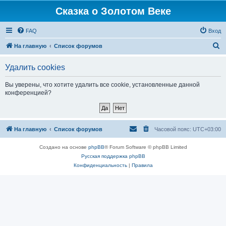
Сказка о Золотом Веке
FAQ
Вход
П
На главную
Список форумов
о
Удалить cookies
и
с
Вы уверены, что хотите удалить все cookie, установленные данной
конференцией?
к
На главную
Список форумов
Часовой пояс:
UTC+03:00
Создано на основе
phpBB
® Forum Software © phpBB Limited
Русская поддержка phpBB
Конфиденциальность
|
Правила