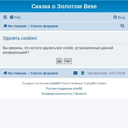
Сказка о Золотом Веке
FAQ
Вход
П
На главную
Список форумов
о
Удалить cookies
и
с
Вы уверены, что хотите удалить все cookie, установленные данной
конференцией?
к
На главную
Список форумов
Часовой пояс:
UTC+03:00
Создано на основе
phpBB
® Forum Software © phpBB Limited
Русская поддержка phpBB
Конфиденциальность
|
Правила