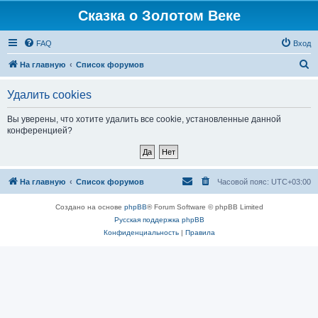
Сказка о Золотом Веке
FAQ
Вход
П
На главную
Список форумов
о
Удалить cookies
и
с
Вы уверены, что хотите удалить все cookie, установленные данной
конференцией?
к
На главную
Список форумов
Часовой пояс:
UTC+03:00
Создано на основе
phpBB
® Forum Software © phpBB Limited
Русская поддержка phpBB
Конфиденциальность
|
Правила