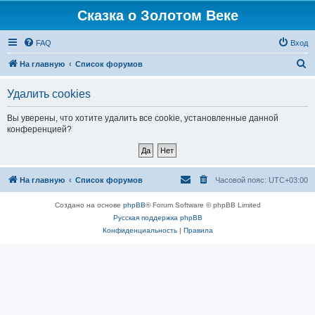
Сказка о Золотом Веке
FAQ
Вход
П
На главную
Список форумов
о
Удалить cookies
и
с
Вы уверены, что хотите удалить все cookie, установленные данной
конференцией?
к
На главную
Список форумов
Часовой пояс:
UTC+03:00
Создано на основе
phpBB
® Forum Software © phpBB Limited
Русская поддержка phpBB
Конфиденциальность
|
Правила