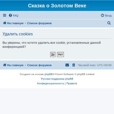
Сказка о Золотом Веке
FAQ
Вход
П
На главную
Список форумов
о
Удалить cookies
и
с
Вы уверены, что хотите удалить все cookie, установленные данной
конференцией?
к
На главную
Список форумов
Часовой пояс:
UTC+03:00
Создано на основе
phpBB
® Forum Software © phpBB Limited
Русская поддержка phpBB
Конфиденциальность
|
Правила