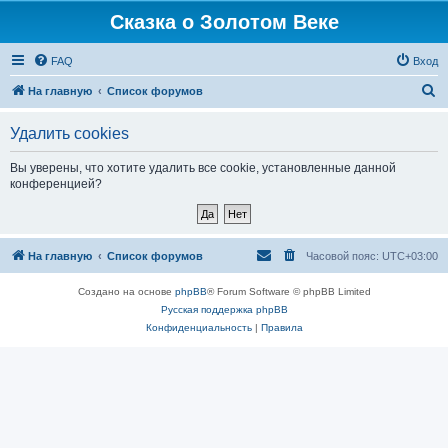
Сказка о Золотом Веке
FAQ
Вход
П
На главную
Список форумов
о
Удалить cookies
и
с
Вы уверены, что хотите удалить все cookie, установленные данной
конференцией?
к
На главную
Список форумов
Часовой пояс:
UTC+03:00
Создано на основе
phpBB
® Forum Software © phpBB Limited
Русская поддержка phpBB
Конфиденциальность
|
Правила