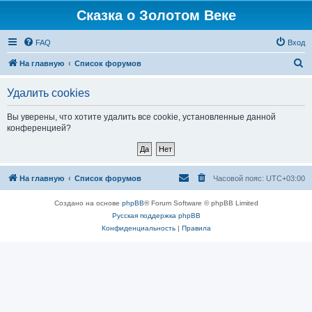
Сказка о Золотом Веке
FAQ
Вход
П
На главную
Список форумов
о
Удалить cookies
и
с
Вы уверены, что хотите удалить все cookie, установленные данной
конференцией?
к
На главную
Список форумов
Часовой пояс:
UTC+03:00
Создано на основе
phpBB
® Forum Software © phpBB Limited
Русская поддержка phpBB
Конфиденциальность
|
Правила