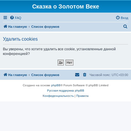
Сказка о Золотом Веке
FAQ
Вход
П
На главную
Список форумов
о
Удалить cookies
и
с
Вы уверены, что хотите удалить все cookie, установленные данной
конференцией?
к
На главную
Список форумов
Часовой пояс:
UTC+03:00
Создано на основе
phpBB
® Forum Software © phpBB Limited
Русская поддержка phpBB
Конфиденциальность
|
Правила