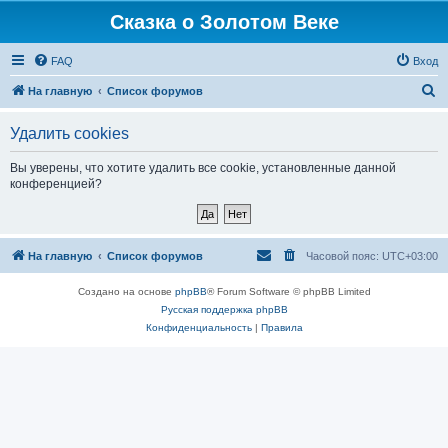
Сказка о Золотом Веке
FAQ
Вход
П
На главную
Список форумов
о
Удалить cookies
и
с
Вы уверены, что хотите удалить все cookie, установленные данной
конференцией?
к
На главную
Список форумов
Часовой пояс:
UTC+03:00
Создано на основе
phpBB
® Forum Software © phpBB Limited
Русская поддержка phpBB
Конфиденциальность
|
Правила