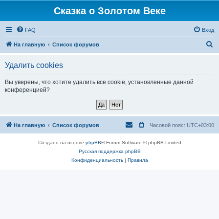
Сказка о Золотом Веке
FAQ
Вход
П
На главную
Список форумов
о
Удалить cookies
и
с
Вы уверены, что хотите удалить все cookie, установленные данной
конференцией?
к
На главную
Список форумов
Часовой пояс:
UTC+03:00
Создано на основе
phpBB
® Forum Software © phpBB Limited
Русская поддержка phpBB
Конфиденциальность
|
Правила