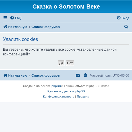
Сказка о Золотом Веке
FAQ
Вход
П
На главную
Список форумов
о
Удалить cookies
и
с
Вы уверены, что хотите удалить все cookie, установленные данной
конференцией?
к
На главную
Список форумов
Часовой пояс:
UTC+03:00
Создано на основе
phpBB
® Forum Software © phpBB Limited
Русская поддержка phpBB
Конфиденциальность
|
Правила