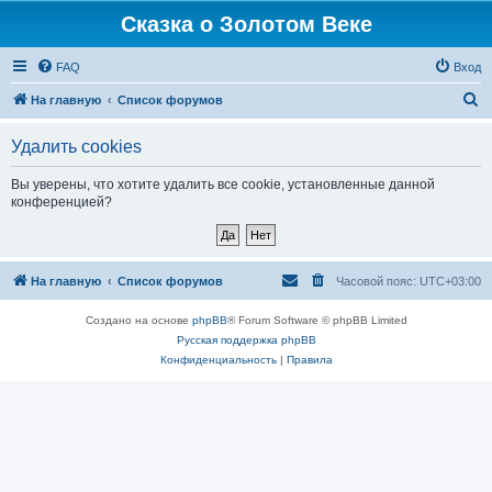
Сказка о Золотом Веке
FAQ
Вход
П
На главную
Список форумов
о
Удалить cookies
и
с
Вы уверены, что хотите удалить все cookie, установленные данной
конференцией?
к
На главную
Список форумов
Часовой пояс:
UTC+03:00
Создано на основе
phpBB
® Forum Software © phpBB Limited
Русская поддержка phpBB
Конфиденциальность
|
Правила