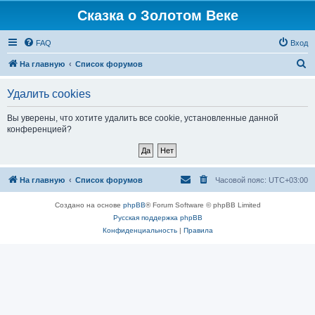
Сказка о Золотом Веке
FAQ
Вход
П
На главную
Список форумов
о
Удалить cookies
и
с
Вы уверены, что хотите удалить все cookie, установленные данной
конференцией?
к
На главную
Список форумов
Часовой пояс:
UTC+03:00
Создано на основе
phpBB
® Forum Software © phpBB Limited
Русская поддержка phpBB
Конфиденциальность
|
Правила