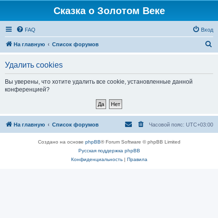
Сказка о Золотом Веке
FAQ
Вход
П
На главную
Список форумов
о
Удалить cookies
и
с
Вы уверены, что хотите удалить все cookie, установленные данной
конференцией?
к
На главную
Список форумов
Часовой пояс:
UTC+03:00
Создано на основе
phpBB
® Forum Software © phpBB Limited
Русская поддержка phpBB
Конфиденциальность
|
Правила