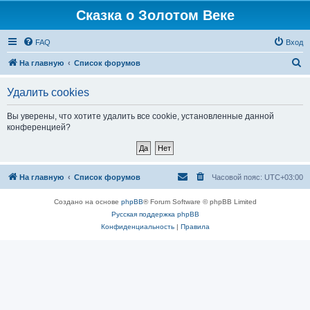
Сказка о Золотом Веке
FAQ
Вход
П
На главную
Список форумов
о
Удалить cookies
и
с
Вы уверены, что хотите удалить все cookie, установленные данной
конференцией?
к
На главную
Список форумов
Часовой пояс:
UTC+03:00
Создано на основе
phpBB
® Forum Software © phpBB Limited
Русская поддержка phpBB
Конфиденциальность
|
Правила