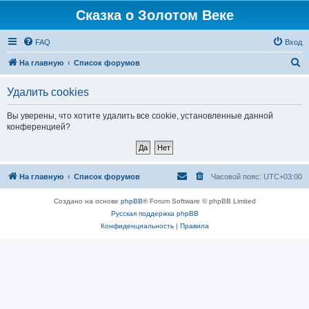
Сказка о Золотом Веке
FAQ
Вход
П
На главную
Список форумов
о
Удалить cookies
и
с
Вы уверены, что хотите удалить все cookie, установленные данной
конференцией?
к
На главную
Список форумов
Часовой пояс:
UTC+03:00
Создано на основе
phpBB
® Forum Software © phpBB Limited
Русская поддержка phpBB
Конфиденциальность
|
Правила