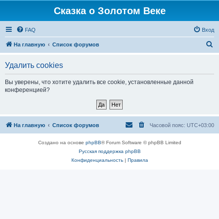
Сказка о Золотом Веке
FAQ
Вход
П
На главную
Список форумов
о
Удалить cookies
и
с
Вы уверены, что хотите удалить все cookie, установленные данной
конференцией?
к
На главную
Список форумов
Часовой пояс:
UTC+03:00
Создано на основе
phpBB
® Forum Software © phpBB Limited
Русская поддержка phpBB
Конфиденциальность
|
Правила