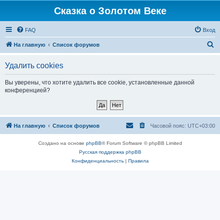
Сказка о Золотом Веке
FAQ
Вход
П
На главную
Список форумов
о
Удалить cookies
и
с
Вы уверены, что хотите удалить все cookie, установленные данной
конференцией?
к
На главную
Список форумов
Часовой пояс:
UTC+03:00
Создано на основе
phpBB
® Forum Software © phpBB Limited
Русская поддержка phpBB
Конфиденциальность
|
Правила